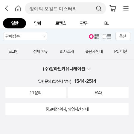
일반
만화
로맨스
판무
BL
옵션
로그인
전체 메뉴
회사 소개
출판사 안내
PC 버전
(주)알라딘커뮤니케이션
1544-2514
일반문의 (발신자 부담)
1:1 문의
FAQ
중고매장 위치, 영업시간 안내