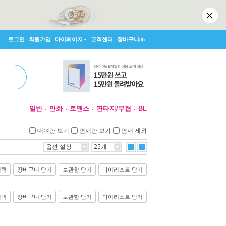
로그인
회원가입
마이페이지
고객센터
장바구니
(0)
일반
만화
로맨스
판타지/무협
BL
대여만 보기
연재만 보기
연재 제외
옵션 설정
25개
선택
장바구니 담기
보관함 담기
마이리스트 담기
선택
장바구니 담기
보관함 담기
마이리스트 담기