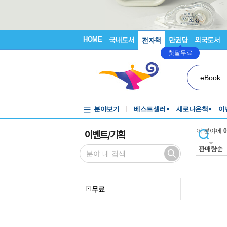
HOME
국내도서
만권당
외국도서
전자책
첫달무료
eBook
분야보기
베스트셀러
새로나온책
이
이벤트/기획
이 분야에
0
판매량순
무료