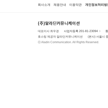
회사소개
채용안내
이용약관
개인정보처리방
(주)알라딘커뮤니케이션
대표이사 최우경
사업자등록 201-81-23094
통
호스팅 제공자 알라딘커뮤니케이션
(본사) 서울시 중
ⓒ Aladin Communication. All Rights Reserved.