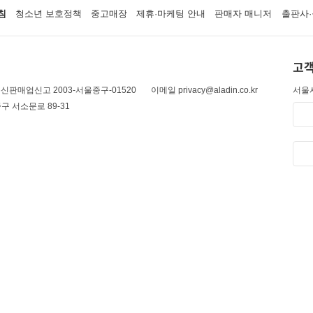
침
청소년 보호정책
중고매장
제휴·마케팅 안내
판매자 매니저
출판사·
고객
신판매업신고 2003-서울중구-01520
이메일 privacy@aladin.co.kr
서울시
구 서소문로 89-31