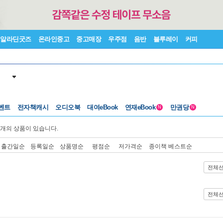
알라딘굿즈
온라인중고
중고매장
우주점
음반
블루레이
커피
벤트
전자책캐시
오디오북
대여eBook
연재eBook
만권당
N
N
개의 상품이 있습니다.
출간일순
등록일순
상품명순
평점순
저가격순
종이책 베스트순
전체
전체