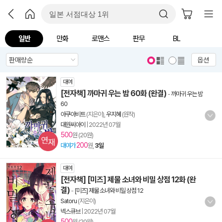
일반
만화
로맨스
판무
BL
옵션
대여
[전자책] 까마귀 우는 밤 60화 (완결)
-
까마귀 우는 밤
60
아쿠아비트
(지은이),
우지혜
(원작)
대원씨아이
|
2022년 07월
500
원 (20원)
200
대여가
원,
3일
대여
[전자책] [미즈] 제물 소녀와 비밀 상점 12화 (완
결)
-
[미즈] 제물 소녀와 비밀 상점 12
Satoru
(지은이)
넥스큐브
|
2022년 07월
500
원 (20원)