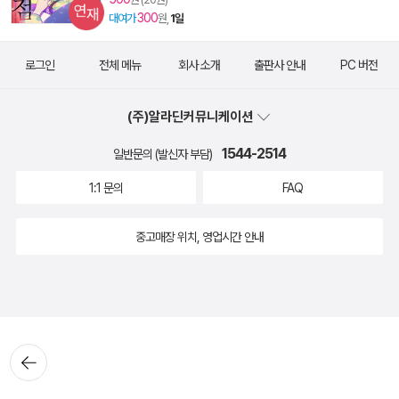
300
대여가
원,
1일
로그인
전체 메뉴
회사 소개
출판사 안내
PC 버전
(주)알라딘커뮤니케이션
1544-2514
일반문의 (발신자 부담)
1:1 문의
FAQ
중고매장 위치, 영업시간 안내
뒤로가
기