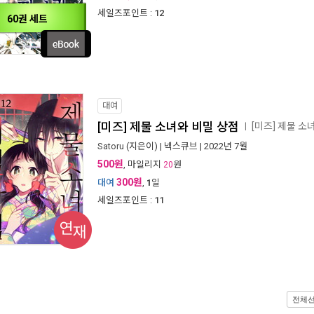
세일즈포인트 :
12
60권 세트
대여
[미즈] 제물 소녀와 비밀 상점
[미즈] 제물 
ㅣ
Satoru
(지은이) |
넥스큐브
| 2022년 7월
500원
, 마일리지
원
20
300원
대여
,
1
일
세일즈포인트 :
11
연재
전체