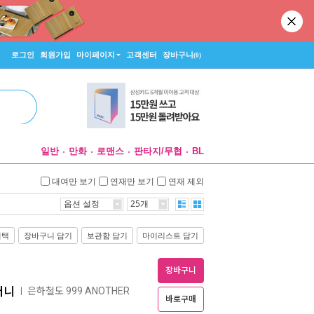
로그인
회원가입
마이페이지
고객센터
장바구니
(0)
일반
만화
로맨스
판타지/무협
BL
대여만 보기
연재만 보기
연재 제외
옵션 설정
25개
선택
장바구니 담기
보관함 담기
마이리스트 담기
장바구니
저니
은하철도 999 ANOTHER
ㅣ
바로구매