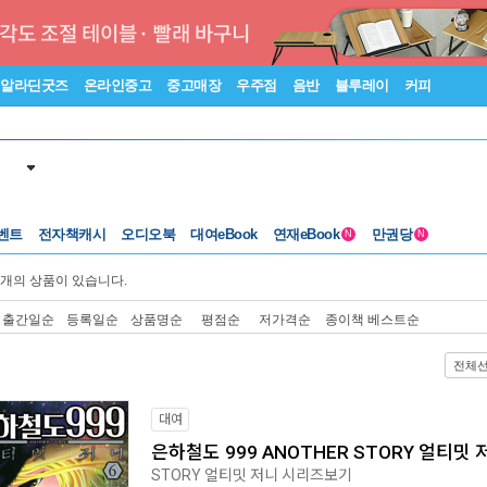
알라딘굿즈
온라인중고
중고매장
우주점
음반
블루레이
커피
벤트
전자책캐시
오디오북
대여eBook
연재eBook
만권당
N
N
개의 상품이 있습니다.
출간일순
등록일순
상품명순
평점순
저가격순
종이책 베스트순
전체
대여
은하철도 999 ANOTHER STORY 얼티밋 
STORY 얼티밋 저니 시리즈보기