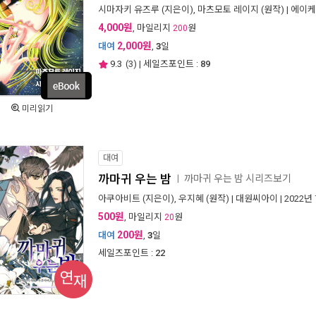
시마자키 유즈루
(지은이),
마츠모토 레이지
(원작) |
에이케
4,000원
, 마일리지
원
200
2,000원
대여
,
3
일
9.3
(
3
) | 세일즈포인트 :
89
미리읽기
대여
까마귀 우는 밤
까마귀 우는 밤 시리즈보기
ㅣ
아쿠아비트
(지은이),
우지혜
(원작) |
대원씨아이
| 2022년
500원
, 마일리지
원
20
200원
대여
,
3
일
세일즈포인트 :
22
연재