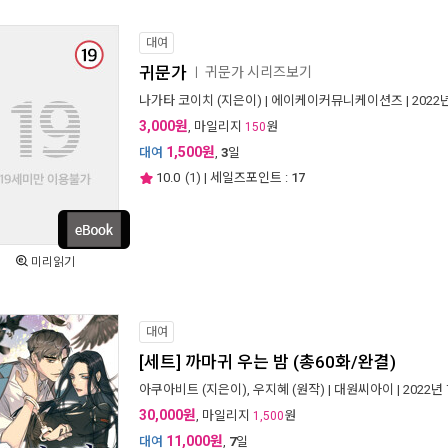
대여
귀문가
귀문가 시리즈보기
ㅣ
나가타 코이치
(지은이) |
에이케이커뮤니케이션즈
| 2022
3,000원
, 마일리지
원
150
1,500원
대여
,
3
일
10.0
(
1
) | 세일즈포인트 :
17
미리읽기
대여
[세트] 까마귀 우는 밤 (총60화/완결)
아쿠아비트
(지은이),
우지혜
(원작) |
대원씨아이
| 2022년
30,000원
, 마일리지
원
1,500
11,000원
대여
,
7
일