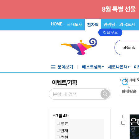
HOME
국내도서
만권당
외국도서
전자책
첫달무료
eBook
분야보기
베스트셀러
새로나온책
이
이벤트/기획
이 분야에
5
판매량순
7월 4차
1.
무료
연재
추천