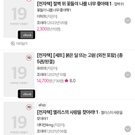
[전자책] 절벽 위 꽃들이 나를 너무 좋아해 1
-
절벽 위
꽃들이 나를 너무 좋아해 1
이히희
(지은이)
조아라
|
2022년 05월
2,300
원 (110원)
미리읽기
[전자책] [세트] 붉은 달 뜨는 고원 (외전 포함) (총
5권/완결)
유르아
(지은이)
조아라
|
2021년 10월
14,700
8.0
원 (730원)
ePub
[전자책] 엘리스의 사랑을 찾아라! 1
-
엘리스의 사랑을
찾아라 1
아티반4mg
(지은이)
조아라
|
2021년 06월