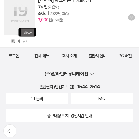
[전자책] 사교시즌 1
-
사교시즌 1
조애련
(지은이)
조아라
|
2022년 05월
3,000
원 (150원)
미리읽기
로그인
전체 메뉴
회사 소개
출판사 안내
PC 버전
(주)알라딘커뮤니케이션
1544-2514
일반문의 (발신자 부담)
1:1 문의
FAQ
중고매장 위치, 영업시간 안내
뒤로가
기