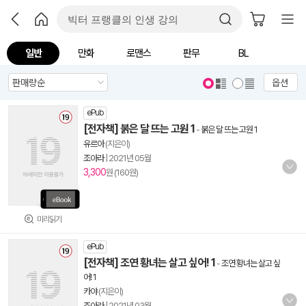
일반
만화
로맨스
판무
BL
옵션
ePub
[전자책] 붉은 달 뜨는 고원 1
-
붉은 달 뜨는 고원 1
유르아
(지은이)
조아라
|
2021년 05월
3,300
원 (160원)
미리읽기
ePub
[전자책] 조연 황녀는 살고 싶어! 1
-
조연 황녀는 살고 싶
어! 1
카야
(지은이)
조아라
|
2021년 03월