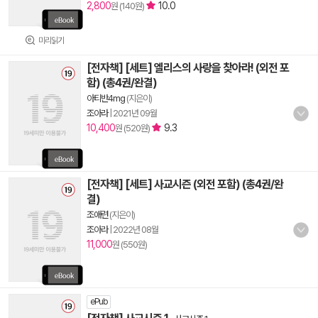
2,800
10.0
원 (140원)
미리읽기
[전자책] [세트] 엘리스의 사랑을 찾아라! (외전 포
함) (총4권/완결)
아티반4mg
(지은이)
조아라
|
2021년 09월
10,400
9.3
원 (520원)
[전자책] [세트] 사교시즌 (외전 포함) (총4권/완
결)
조애련
(지은이)
조아라
|
2022년 08월
11,000
원 (550원)
ePub