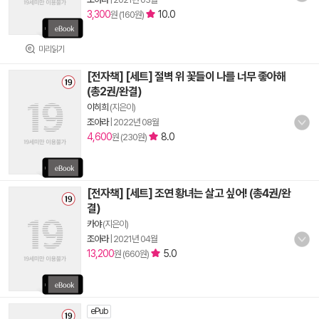
3,300
10.0
원 (160원)
미리읽기
[전자책] [세트] 절벽 위 꽃들이 나를 너무 좋아해
(총2권/완결)
이히희
(지은이)
조아라
|
2022년 08월
4,600
8.0
원 (230원)
[전자책] [세트] 조연 황녀는 살고 싶어! (총4권/완
결)
카야
(지은이)
조아라
|
2021년 04월
13,200
5.0
원 (660원)
ePub