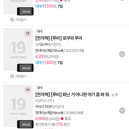
3,500
8.5
원 (170원)
1,500
대여가
원,
7일
미리읽기
대여
[전자책] [루비] 로쿠와 루이
스이요우비
(지은이)
현대지능개발사(ruvill)
|
2022년 03월
4,200
원 (210원)
1,800
대여가
원,
7일
미리읽기
대여
[전자책] [루비] 화난 거 아니면 여기 좀 봐 줘
- 뉴 루
비코믹스 2113
카사이 치아키
(지은이)
현대지능개발사(ruvill)
|
2018년 08월
4,900
8.5
원 (240원)
11%
종이책 정가 대비
할인