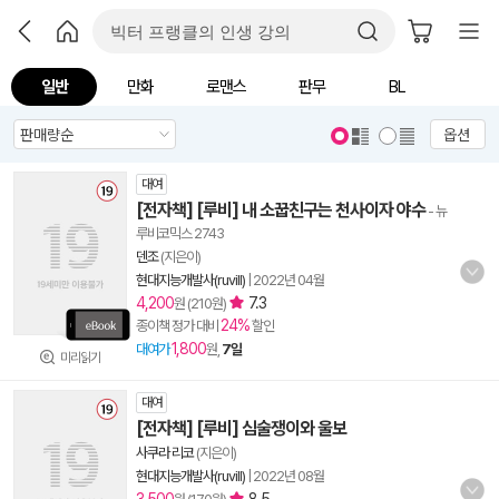
일반
만화
로맨스
판무
BL
옵션
대여
[전자책] [루비] 내 소꿉친구는 천사이자 야수
- 뉴
루비코믹스 2743
덴조
(지은이)
현대지능개발사(ruvill)
|
2022년 04월
4,200
7.3
원 (210원)
24%
종이책 정가 대비
할인
1,800
대여가
원,
7일
미리읽기
대여
[전자책] [루비] 심술쟁이와 울보
사쿠라 리코
(지은이)
현대지능개발사(ruvill)
|
2022년 08월