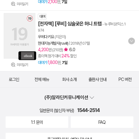
2,100
대여가
원,
7일
미리읽기
대여
[전자책] [루비] 심술궂은 허니 트랩
- 뉴 루비코믹스 1
974
우에다 키요
(지은이)
현대지능개발사(ruvill)
|
2018년 07월
4,200
6.0
원 (210원)
24%
종이책 정가 대비
할인
1,800
대여가
원,
7일
미리읽기
로그인
전체 메뉴
회사 소개
출판사 안내
PC 버전
(주)알라딘커뮤니케이션
1544-2514
일반문의 (발신자 부담)
1:1 문의
FAQ