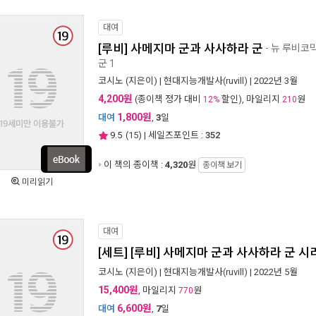
대여
[루비] 사메지마 군과 사사하라 군
- 뉴 루비코믹
군 1
코시노
(지은이) |
현대지능개발사(ruvill)
| 2022년 3월
4,200원
(종이책 정가 대비
할인), 마일리지
원
12%
210
1,800원
대여
,
3
일
9.5
(
15
) | 세일즈포인트 :
352
이 책의 종이책 :
4,320
원
종이책 보기
미리읽기
대여
[세트] [루비] 사메지마 군과 사사하라 군 시
코시노
(지은이) |
현대지능개발사(ruvill)
| 2022년 5월
15,400원
, 마일리지
원
770
6,600원
대여
,
7
일