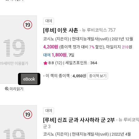
대여
[루비] 이웃 사촌
- 뉴 루비코믹스 757
코시노
(지은이) |
현대지능개발사(ruvill)
| 2021년 12월
4,200원
(종이책 정가 대비
할인), 마일리지
원
7%
210
1,800원
대여
,
7
일
8.8
(
12
) | 세일즈포인트 :
364
이 책의 종이책 :
4,050
원
종이책 보기
미리읽기
대여
[루비] 신죠 군과 사사하라 군 2부
- 뉴 루비코믹
군 3
코시노
(지은이) |
현대지능개발사(ruvill)
| 2022년 4월