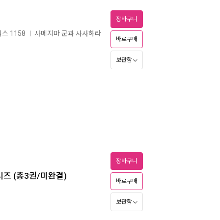
장바구니
스 1158
사메지마 군과 사사하라
ㅣ
바로구매
보관함
장바구니
리즈 (총3권/미완결)
바로구매
보관함