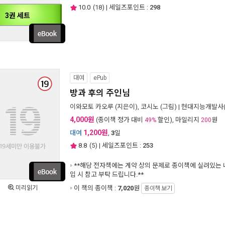
10.0
(
18
) | 세일즈포인트 :
298
3권 세트
대여
ePub
방과 후의 주인님
이와모토 카오루
(지은이),
코시노
(그림) |
현대지능개발사(ru
4,000원
(종이책 정가 대비
할인), 마일리지
원
49%
200
1,200원
대여
,
3
일
8.8
(
5
) | 세일즈포인트 :
253
**해당 전자책에는 계약 상의 문제로 종이책에 실려있는 
입 시 참고 부탁 드립니다.**
미리읽기
이 책의 종이책 :
7,020
원
종이책 보기