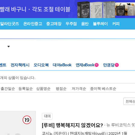
알라딘굿즈
온라인중고
중고매장
우주점
음반
블루레이
커피
벤트
전자책캐시
오디오북
대여eBook
연재eBook
만권당
N
N
개의 상품이 있습니다.
출간일순
등록일순
상품명순
평점순
저가격순
종이책 베스트순
전체
대여
[루비] 행복해지지 않겠어요?
- 뉴 루비코믹스 9
코시노
(지은이) |
현대지능개발사(ruvill)
| 2022년 1월