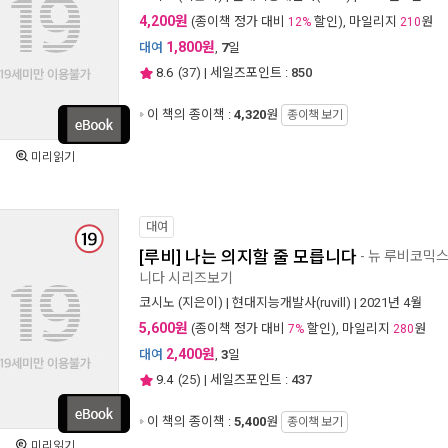
4,200원
(종이책 정가 대비
할인), 마일리지
원
12%
210
1,800원
대여
,
7
일
8.6
(
37
) | 세일즈포인트 :
850
이 책의 종이책 :
4,320
원
종이책 보기
미리읽기
대여
[루비] 나는 의지할 줄 모릅니다
- 뉴 루비코믹스 
니다 시리즈보기
코시노
(지은이) |
현대지능개발사(ruvill)
| 2021년 4월
5,600원
(종이책 정가 대비
할인), 마일리지
원
7%
280
2,400원
대여
,
3
일
9.4
(
25
) | 세일즈포인트 :
437
이 책의 종이책 :
5,400
원
종이책 보기
미리읽기