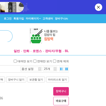
로그인
회원가입
마이페이지
고객센터
장바구니
(0)
일반
만화
로맨스
판타지/무협
BL
대여만 보기
연재만 보기
연재 제외
옵션 설정
25개
선택
장바구니 담기
보관함 담기
마이리스트 담기
장바구니
36
바로구매