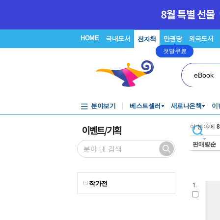
HOME
국내도서
만권당
외국도서
전자책
첫달무료
eBook
분야보기
베스트셀러
새로나온책
이
이벤트/기획
이 분야에
8
판매량순
작가전
1.