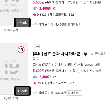
5,600원
(종이책 정가 대비
할인), 마일리지
원
7%
280
2,400원
대여
,
7
일
9.8
(
26
) | 세일즈포인트 :
362
이 책의 종이책 :
5,400
원
종이책 보기
미리읽기
대여
[루비] 신죠 군과 사사하라 군 1부
- 뉴 루비코믹
군 2
코시노
(지은이) |
현대지능개발사(ruvill)
| 2022년 3월
5,600원
(종이책 정가 대비
할인), 마일리지
원
7%
280
2,400원
대여
,
7
일
9.9
(
14
) | 세일즈포인트 :
357
이 책의 종이책 :
5,400
원
종이책 보기
미리읽기