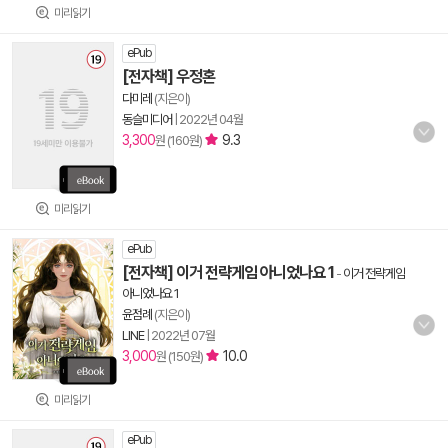
미리읽기
ePub
[전자책] 우정혼
다미레
(지은이)
동슬미디어
|
2022년 04월
3,300
9.3
원 (160원)
미리읽기
ePub
[전자책] 이거 전략게임 아니었나요 1
-
이거 전략게임
아니었나요 1
윤점례
(지은이)
LINE
|
2022년 07월
3,000
10.0
원 (150원)
미리읽기
ePub