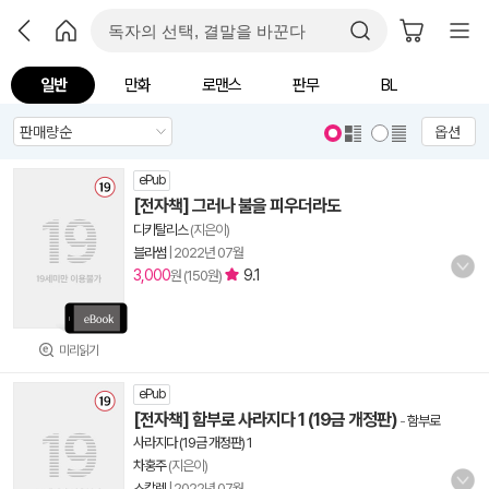
일반
만화
로맨스
판무
BL
옵션
ePub
[전자책] 그러나 불을 피우더라도
디키탈리스
(지은이)
블라썸
|
2022년 07월
3,000
9.1
원 (150원)
미리읽기
ePub
[전자책] 함부로 사라지다 1 (19금 개정판)
-
함부로
사라지다 (19금 개정판) 1
차홍주
(지은이)
스칼렛
|
2022년 07월