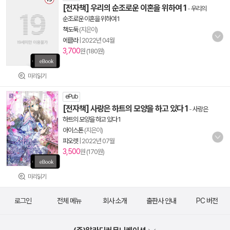
[전자책] 우리의 순조로운 이혼을 위하여 1
-
우리의
순조로운 이혼을 위하여 1
책도둑
(지은이)
에클라
|
2022년 04월
3,700
원 (180원)
미리읽기
ePub
[전자책] 사랑은 하트의 모양을 하고 있다 1
-
사랑은
하트의 모양을 하고 있다 1
아이스톤
(지은이)
피오렛
|
2022년 07월
3,500
원 (170원)
미리읽기
로그인
전체 메뉴
회사 소개
출판사 안내
PC 버전