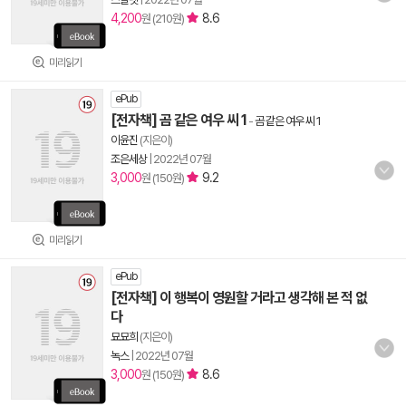
4,200
8.6
원 (210원)
미리읽기
ePub
[전자책] 곰 같은 여우 씨 1
-
곰 같은 여우 씨 1
이윤진
(지은이)
조은세상
|
2022년 07월
3,000
9.2
원 (150원)
미리읽기
ePub
[전자책] 이 행복이 영원할 거라고 생각해 본 적 없
다
묘묘희
(지은이)
녹스
|
2022년 07월
3,000
8.6
원 (150원)