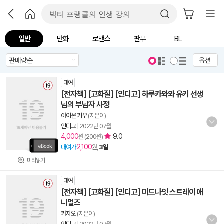
일반
만화
로맨스
판무
BL
옵션
대여
[전자책] [고화질] [인디고] 하루카와와 유키 선생
님의 부남자 사정
아이온 키우
(지은이)
인디고
|
2022년 07월
4,000
9.0
원 (200원)
2,100
대여가
원,
3일
미리읽기
대여
[전자책] [고화질] [인디고] 미드나잇 스트레이 애
니멀즈
카자오
(지은이)