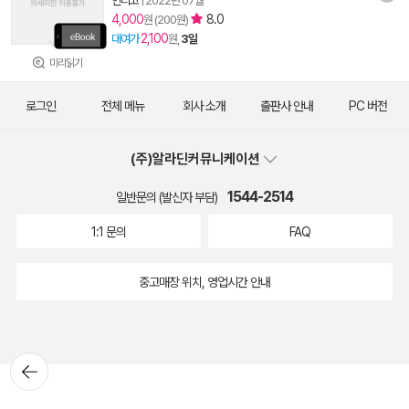
인디고
|
2022년 07월
4,000
8.0
원 (200원)
2,100
대여가
원,
3일
미리읽기
로그인
전체 메뉴
회사 소개
출판사 안내
PC 버전
(주)알라딘커뮤니케이션
1544-2514
일반문의 (발신자 부담)
1:1 문의
FAQ
중고매장 위치, 영업시간 안내
뒤로가
기