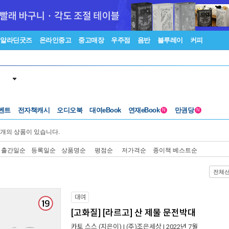
알라딘굿즈
온라인중고
중고매장
우주점
음반
블루레이
커피
벤트
전자책캐시
오디오북
대여eBook
연재eBook
만권당
N
N
개의 상품이 있습니다.
출간일순
등록일순
상품명순
평점순
저가격순
종이책 베스트순
전체
대여
[고화질] [라르고] 산 제물 문전박대
카토 스스
(지은이) |
(주)조은세상
| 2022년 7월