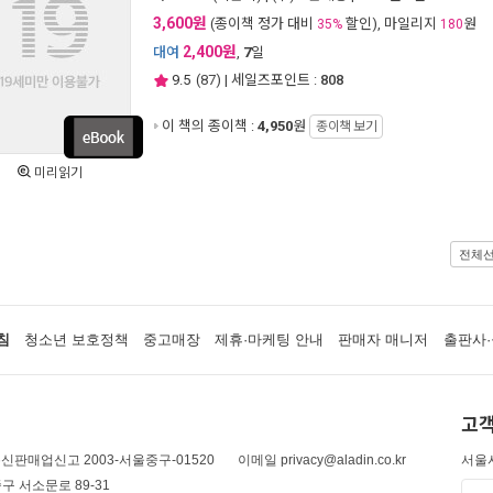
3,600원
(종이책 정가 대비
할인), 마일리지
원
35%
180
2,400원
대여
,
7
일
9.5
(
87
) | 세일즈포인트 :
808
이 책의 종이책 :
4,950
원
종이책 보기
미리읽기
전체
침
청소년 보호정책
중고매장
제휴·마케팅 안내
판매자 매니저
출판사·
고객
신판매업신고 2003-서울중구-01520
이메일 privacy@aladin.co.kr
서울시
구 서소문로 89-31