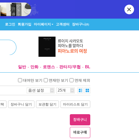
로그인
회원가입
마이페이지
고객센터
장바구니
(0)
일반
만화
로맨스
판타지/무협
BL
대여만 보기
연재만 보기
연재 제외
옵션 설정
25개
선택
장바구니 담기
보관함 담기
마이리스트 담기
장바구니
바로구매