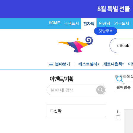
HOME
국내도서
만권당
외국도서
전자책
첫달무료
eBook
분야보기
베스트셀러
새로나온책
이
이벤트/기획
이 분야에
1
판매량순
신작
1.