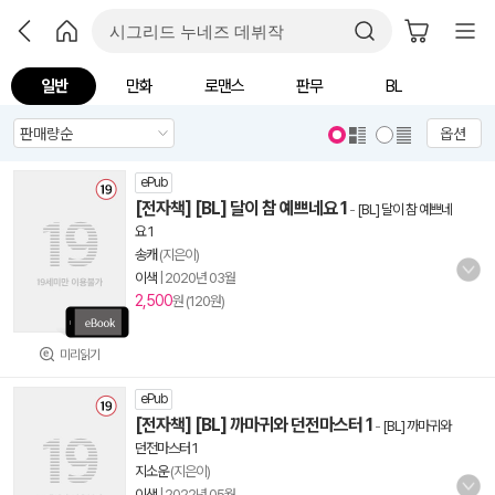
일반
만화
로맨스
판무
BL
옵션
ePub
[전자책] [BL] 달이 참 예쁘네요 1
-
[BL] 달이 참 예쁘네
요 1
송캐
(지은이)
이색
|
2020년 03월
2,500
원 (120원)
미리읽기
ePub
[전자책] [BL] 까마귀와 던전마스터 1
-
[BL] 까마귀와
던전마스터 1
지소운
(지은이)
이색
|
2022년 05월