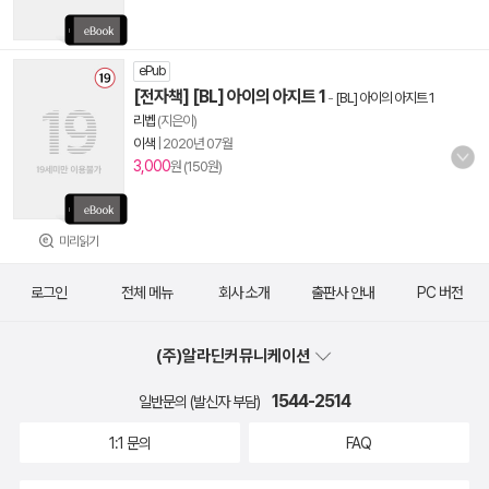
ePub
[전자책] [BL] 아이의 아지트 1
-
[BL] 아이의 아지트 1
리벱
(지은이)
이색
|
2020년 07월
3,000
원 (150원)
미리읽기
로그인
전체 메뉴
회사 소개
출판사 안내
PC 버전
(주)알라딘커뮤니케이션
1544-2514
일반문의 (발신자 부담)
1:1 문의
FAQ