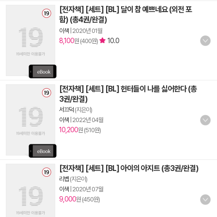
[전자책] [세트] [BL] 달이 참 예쁘네요 (외전 포
함) (총4권/완결)
이색
|
2020년 01월
8,100
10.0
원 (400원)
[전자책] [세트] [BL] 헌터들이 나를 싫어한다 (총
3권/완결)
서끄덕
(지은이)
이색
|
2022년 04월
10,200
원 (510원)
[전자책] [세트] [BL] 아이의 아지트 (총3권/완결)
리벱
(지은이)
이색
|
2020년 07월
9,000
원 (450원)