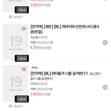
2,900
원 (140원)
미리읽기
[전자책] [세트] [BL] 까마귀와 던전마스터 (총3
권/완결)
지소운
(지은이)
이색
|
2022년 07월
8,700
원 (430원)
ePub
[전자책] [BL] 헌터들이 나를 싫어한다 1
-
[BL] 헌터
들이 나를 싫어한다 1
서끄덕
(지은이)
이색
|
2022년 01월
3,400
원 (170원)
미리읽기