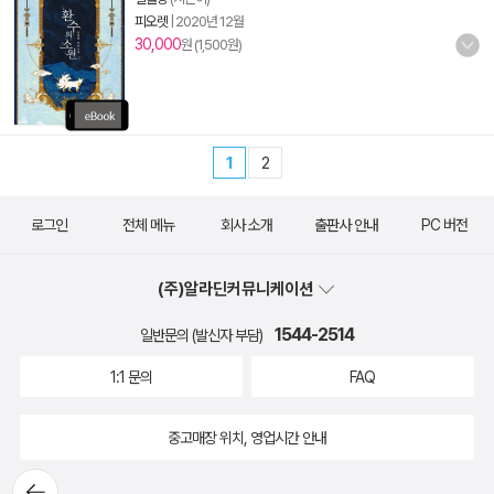
피오렛
|
2020년 12월
30,000
원 (1,500원)
1
2
로그인
전체 메뉴
회사 소개
출판사 안내
PC 버전
(주)알라딘커뮤니케이션
1544-2514
일반문의 (발신자 부담)
1:1 문의
FAQ
중고매장 위치, 영업시간 안내
뒤로가