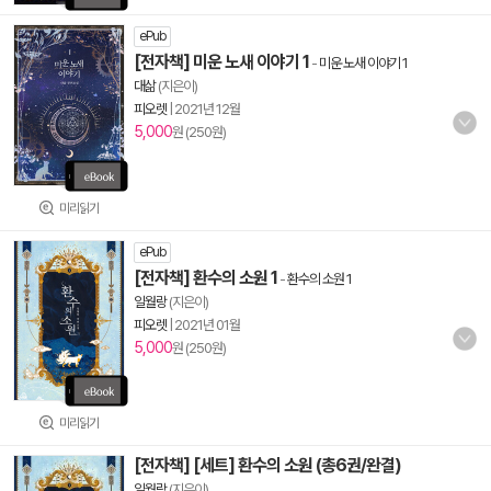
ePub
[전자책] 미운 노새 이야기 1
-
미운 노새 이야기 1
대삶
(지은이)
피오렛
|
2021년 12월
5,000
원 (250원)
미리읽기
ePub
[전자책] 환수의 소원 1
-
환수의 소원 1
일월랑
(지은이)
피오렛
|
2021년 01월
5,000
원 (250원)
미리읽기
[전자책] [세트] 환수의 소원 (총6권/완결)
일월랑
(지은이)