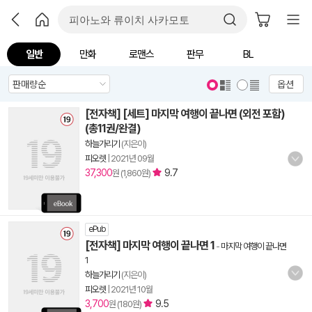
일반
만화
로맨스
판무
BL
옵션
[전자책] [세트] 마지막 여행이 끝나면 (외전 포함)
(총11권/완결)
하늘가리기
(지은이)
피오렛
|
2021년 09월
37,300
9.7
원 (1,860원)
ePub
[전자책] 마지막 여행이 끝나면 1
-
마지막 여행이 끝나면
1
하늘가리기
(지은이)
피오렛
|
2021년 10월
3,700
9.5
원 (180원)