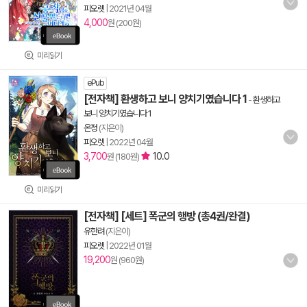
피오렛
|
2021년 04월
4,000
원 (200원)
미리읽기
ePub
[전자책] 환생하고 보니 양치기였습니다 1
-
환생하고
보니 양치기였습니다 1
온정
(지은이)
피오렛
|
2022년 04월
3,700
10.0
원 (180원)
미리읽기
[전자책] [세트] 폭군의 행방 (총4권/완결)
유한려
(지은이)
피오렛
|
2022년 01월
19,200
원 (960원)