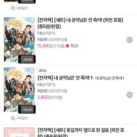
미리읽기
[전자책] [세트] 내 공작님은 안 죽어! (외전 포함)
(총5권/완결)
더닛
(지은이)
피오렛
|
2021년 12월
15,400
10.0
원 (770원)
ePub
[전자책] 내 공작님은 안 죽어! 1
-
내 공작님은 안 죽어! 1
더닛
(지은이)
피오렛
|
2021년 12월
3,400
원 (170원)
미리읽기
[전자책] [세트] 꽃길까지 앞으로 한 걸음 (외전 포
함) (총8권/완결)