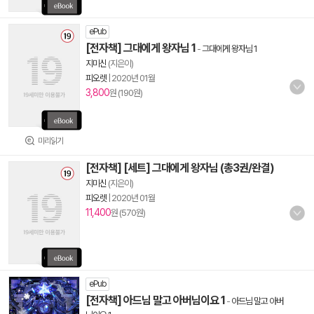
ePub
[전자책] 그대에게 왕자님 1
-
그대에게 왕자님 1
지미신
(지은이)
피오렛
|
2020년 01월
3,800
원 (190원)
미리읽기
[전자책] [세트] 그대에게 왕자님 (총3권/완결)
지미신
(지은이)
피오렛
|
2020년 01월
11,400
원 (570원)
ePub
[전자책] 아드님 말고 아버님이요 1
-
아드님 말고 아버