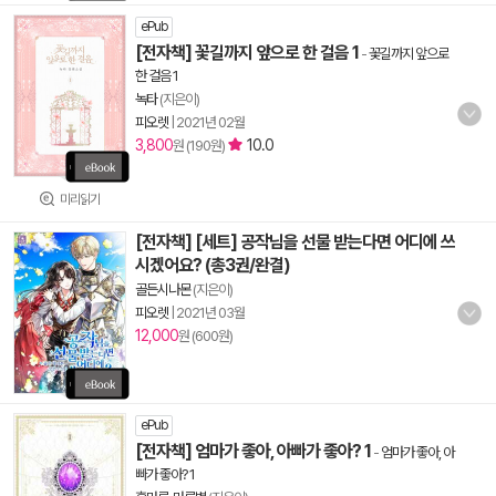
ePub
[전자책] 꽃길까지 앞으로 한 걸음 1
-
꽃길까지 앞으로
한 걸음 1
녹타
(지은이)
피오렛
|
2021년 02월
3,800
10.0
원 (190원)
미리읽기
[전자책] [세트] 공작님을 선물 받는다면 어디에 쓰
시겠어요? (총3권/완결)
골든시나몬
(지은이)
피오렛
|
2021년 03월
12,000
원 (600원)
ePub
[전자책] 엄마가 좋아, 아빠가 좋아? 1
-
엄마가 좋아, 아
빠가 좋아? 1