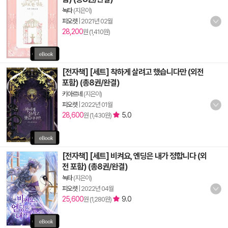
녹타
(지은이)
피오렛
|
2021년 02월
28,200
원 (1,410원)
[전자책] [세트] 착하게 살려고 했습니다만 (외전
포함) (총8권/완결)
키아르네
(지은이)
피오렛
|
2022년 01월
28,600
5.0
원 (1,430원)
[전자책] [세트] 비켜요, 엔딩은 내가 정합니다 (외
전 포함) (총8권/완결)
녹타
(지은이)
피오렛
|
2022년 04월
25,600
9.0
원 (1,280원)