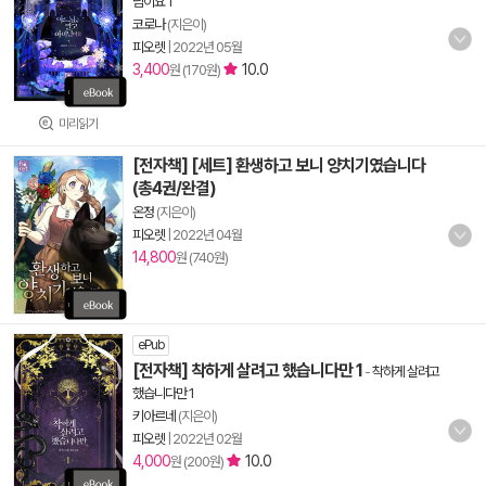
님이요 1
코로나
(지은이)
피오렛
|
2022년 05월
3,400
10.0
원 (170원)
미리읽기
[전자책] [세트] 환생하고 보니 양치기였습니다
(총4권/완결)
온정
(지은이)
피오렛
|
2022년 04월
14,800
원 (740원)
ePub
[전자책] 착하게 살려고 했습니다만 1
-
착하게 살려고
했습니다만 1
키아르네
(지은이)
피오렛
|
2022년 02월
4,000
10.0
원 (200원)