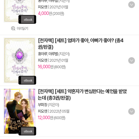
홍마루
,
마루별
(지은이)
피오렛
|
2021년 01월
4,000
원 (200원)
미리읽기
[전자책] [세트] 엄마가 좋아, 아빠가 좋아? (총4
권/완결)
홍마루
,
마루별
(지은이)
피오렛
|
2021년 01월
16,000
원 (800원)
[전자책] [세트] 약혼자가 변심한다는 예언을 받았
는데 (총3권/완결)
부회장
(지은이)
피오렛
|
2022년 05월
12,000
원 (600원)