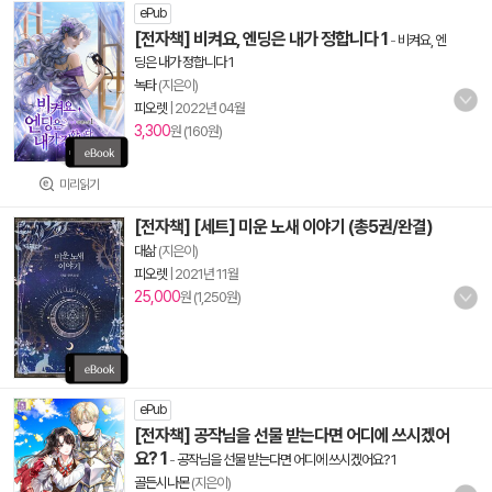
ePub
[전자책] 비켜요, 엔딩은 내가 정합니다 1
-
비켜요, 엔
딩은 내가 정합니다 1
녹타
(지은이)
피오렛
|
2022년 04월
3,300
원 (160원)
미리읽기
[전자책] [세트] 미운 노새 이야기 (총5권/완결)
대삶
(지은이)
피오렛
|
2021년 11월
25,000
원 (1,250원)
ePub
[전자책] 공작님을 선물 받는다면 어디에 쓰시겠어
요? 1
-
공작님을 선물 받는다면 어디에 쓰시겠어요? 1
골든시나몬
(지은이)