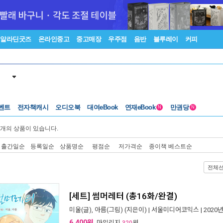
알라딘굿즈
온라인중고
중고매장
우주점
음반
블루레이
커피
벤트
전자책캐시
오디오북
대여eBook
연재eBook
만권당
N
N
개의 상품이 있습니다.
출간일순
등록일순
상품명순
평점순
저가격순
종이책 베스트순
전체
[세트] 썸머레터 (총16화/완결)
미울(글), 아름(그림)
(지은이) |
서울미디어코믹스
| 2020
6,400원
, 마일리지
원