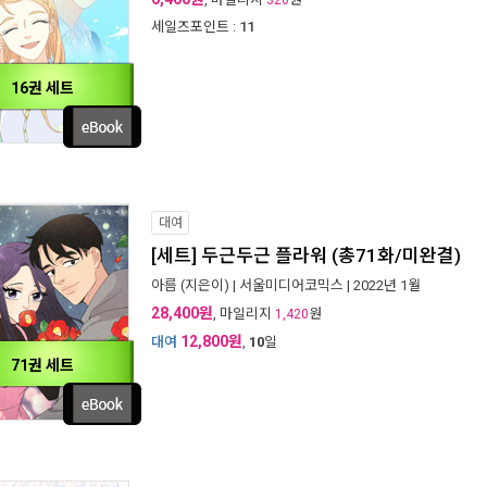
320
세일즈포인트 :
11
16권 세트
대여
[세트] 두근두근 플라워 (총71화/미완결)
아름
(지은이) |
서울미디어코믹스
| 2022년 1월
28,400원
, 마일리지
원
1,420
12,800원
대여
,
10
일
71권 세트