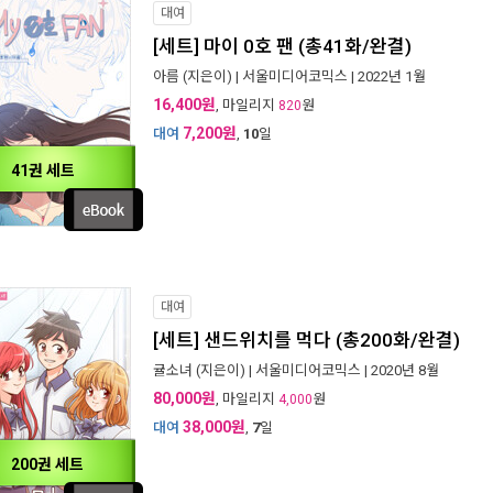
대여
[세트] 마이 0호 팬 (총41화/완결)
아름
(지은이) |
서울미디어코믹스
| 2022년 1월
16,400원
, 마일리지
원
820
7,200원
대여
,
10
일
41권 세트
대여
[세트] 샌드위치를 먹다 (총200화/완결)
귤소녀
(지은이) |
서울미디어코믹스
| 2020년 8월
80,000원
, 마일리지
원
4,000
38,000원
대여
,
7
일
200권 세트