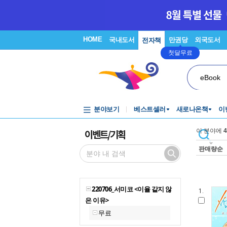
HOME
국내도서
만권당
외국도서
전자책
첫달무료
eBook
분야보기
베스트셀러
새로나온책
이
이벤트/기획
이 분야에
4
판매량순
220706_서미코 <이율 같지 않
1.
은 이유>
무료