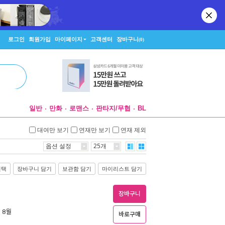
로그인
회원가입
마이페이지
고객센터
장바구니
(0)
일반
만화
로맨스
판타지/무협
BL
대여만 보기
연재만 보기
연재 제외
옵션 설정
25개
선택
장바구니 담기
보관함 담기
마이리스트 담기
장바구니
년 8월
바로구매