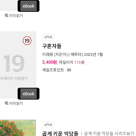
미리읽기
ePub
구혼자들
이래용
(지은이) |
애프터
| 2022년 7월
3,400원
, 마일리지
원
170
세일즈포인트 :
35
미리읽기
ePub
곱게 키운 악당들
곱게 키운 악당들 시리즈보기
ㅣ