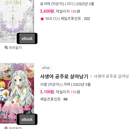
로서하
(지은이) |
리디
| 2022년 3월
3,600원
, 마일리지
원
180
10.0
(
1
) | 세일즈포인트 :
222
미리읽기
ePub
사생아 공주로 살아남기
사생아 공주로 살아
ㅣ
서결
(지은이) |
가하
| 2022년 5월
3,100원
, 마일리지
원
150
세일즈포인트 :
88
미리읽기