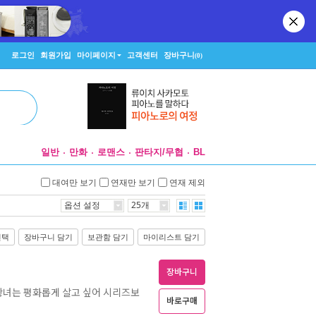
로그인
회원가입
마이페이지
고객센터
장바구니
(0)
일반
만화
로맨스
판타지/무협
BL
대여만 보기
연재만 보기
연재 제외
옵션 설정
25개
선택
장바구니 담기
보관함 담기
마이리스트 담기
장바구니
황녀는 평화롭게 살고 싶어 시리즈보
바로구매