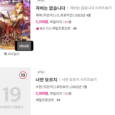
ePub
자비는 없습니다
자비는 없습니다 시리즈보기
ㅣ
제제
(지은이) |
CL프로덕션
| 2022년 4월
3,300원
, 마일리지
원
160
8.0
(
1
) | 세일즈포인트 :
40
미리읽기
ePub
너만 모르지
너만 모르지 시리즈보기
ㅣ
수현
(지은이) |
로망로즈
| 2022년 7월
3,000원
, 마일리지
원
150
세일즈포인트 :
39