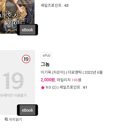
세일즈포인트 :
63
ePub
그놈
이기옥
(지은이) |
더로맨틱
| 2022년 6월
2,000원
, 마일리지
원
100
9.0
(
2
) | 세일즈포인트 :
61
미리읽기