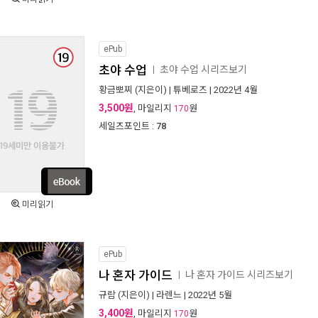
ePub
초야 수업
초야 수업 시리즈보기
ㅣ
황금뽀찌
(지은이) |
튜베로즈
| 2022년 4월
3,500원
, 마일리지
원
170
세일즈포인트 :
78
미리읽기
ePub
나 혼자 가이드
나 혼자 가이드 시리즈보기
ㅣ
규람
(지은이) |
라렌느
| 2022년 5월
3,400원
, 마일리지
원
170