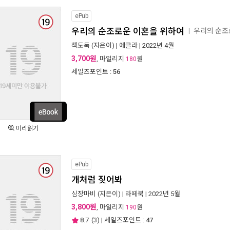
ePub
우리의 순조로운 이혼을 위하여
우리의 순조
ㅣ
책도둑
(지은이) |
에클라
| 2022년 4월
3,700원
, 마일리지
원
180
세일즈포인트 :
56
미리읽기
ePub
개처럼 짖어봐
심장마비
(지은이) |
라떼북
| 2022년 5월
3,800원
, 마일리지
원
190
8.7
(
3
) | 세일즈포인트 :
47