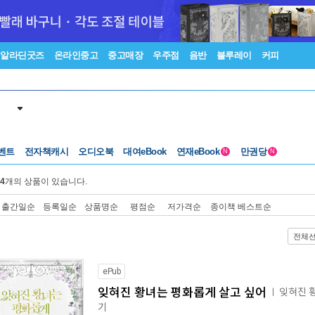
알라딘굿즈
온라인중고
중고매장
우주점
음반
블루레이
커피
벤트
전자책캐시
오디오북
대여eBook
연재eBook
만권당
N
N
4
개의 상품이 있습니다.
출간일순
등록일순
상품명순
평점순
저가격순
종이책 베스트순
전체
ePub
잊혀진 황녀는 평화롭게 살고 싶어
잊혀진 
ㅣ
기