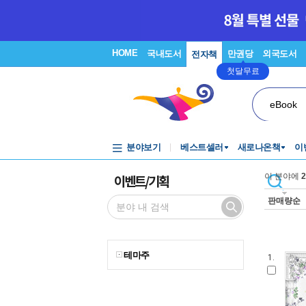
HOME
국내도서
만권당
외국도서
전자책
첫달무료
eBook
분야보기
베스트셀러
새로나온책
이
이벤트/기획
이 분야에
2
판매량순
테마주
1.