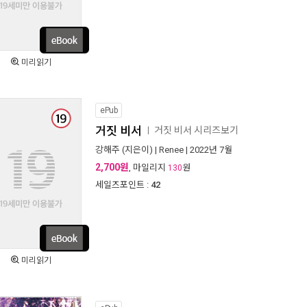
미리읽기
ePub
거짓 비서
거짓 비서 시리즈보기
ㅣ
강해주
(지은이) |
Renee
| 2022년 7월
2,700원
, 마일리지
원
130
세일즈포인트 :
42
미리읽기