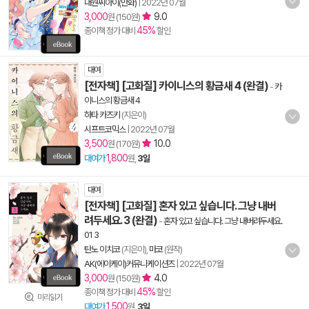
대원씨아이(만화)
|
2022년 07월
3,000
9.0
원 (150원)
45%
종이책 정가 대비
할인
대여
[전자책] [고화질] 카이니스의 황금새 4 (완결)
-
카
이니스의 황금새 4
하타 카즈키
(지은이)
시프트코믹스
|
2022년 07월
3,500
10.0
원 (170원)
1,800
대여가
원,
3일
대여
[전자책] [고화질] 혼자 있고 싶습니다. 그냥 내버
려두세요. 3 (완결)
-
혼자 있고 싶습니다. 그냥 내버려두세요.
01 3
탄노 이치코
(지은이),
마코
(원작)
AK(에이케이)커뮤니케이션즈
|
2022년 07월
3,000
4.0
원 (150원)
45%
종이책 정가 대비
할인
미리읽기
1,500
대여가
원,
3일