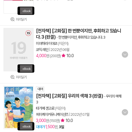
미리읽기
[전자책] [고화질] 한 번뿐이지만, 후회하고 있습니
다. 3 (완결)
-
한 번뿐이지만, 후회하고 있습니다. 3
미야하라 미야코
(지은이)
코믹 레인
|
2022년 06월
4,000
10.0
원 (200원)
미리읽기
대여
[전자책] [고화질] 우리의 색채 3 (완결)
-
우리의 색채
3
타가메 겐고로
(지은이)
에이케이커뮤니케이션즈
|
2022년 07월
3,000
10.0
원 (150원)
1,500
대여가
원,
3일