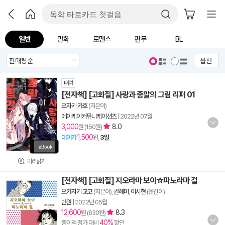
일반
만화
로맨스
판무
BL
옵션
대여
[전자책] [고화질] 사랑과 종말의 그림 리퍼 01
오자키 카호
(지은이)
에이케이커뮤니케이션즈
|
2022년 07월
3,000
8.0
원 (150원)
1,500
대여가
원,
3일
미리읽기
[전자책] [고화질] 지오라마 보이☆파노라마 걸
오카자키 교코
(지은이),
권혜미
,
이시현
(옮긴이)
반원
|
2022년 05월
12,600
8.3
원 (630원)
40%
종이책 정가 대비
할인