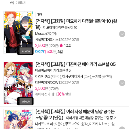
미리읽기
대여
[전자책] [고화질] 미묘하게 다정한 불량아 10 (완
결)
-
미묘하게 다정한 불량아 10
Mosco
(지은이)
서울미디어코믹스
|
2022년 07월
2,500
10.0
원 (120원)
1,500
대여가
원,
3일
[전자책] [고화질] 따끈따끈 베이커리 초현실 05
-
따끈따끈 베이커리 초현실 5
이리에 켄조
(지은이),
하시구치 타카시
(그림),
문기업
(옮긴이)
대원씨아이/DCW
|
2022년 07월
3,500
원 (170원)
36%
종이책 정가 대비
할인
[전자책] [고화질] 여러 사정 때문에 남장 공주는
도망 중! 2 (완결)
-
여러 사정 때문에 남장 공주는 도망 중! 2
나카죠 아키라
(지은이),
쿠죠 아오이
(원작),
미즈키 리히토
(그림)