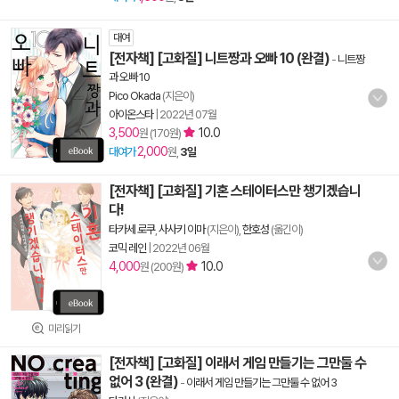
대여
[전자책] [고화질] 니트짱과 오빠 10 (완결)
-
니트짱
과 오빠 10
Pico Okada
(지은이)
아이온스타
|
2022년 07월
3,500
10.0
원 (170원)
2,000
대여가
원,
3일
[전자책] [고화질] 기혼 스테이터스만 챙기겠습니
다!
타카세 로쿠
,
사사키 이마
(지은이),
한호성
(옮긴이)
코믹 레인
|
2022년 06월
4,000
10.0
원 (200원)
미리읽기
[전자책] [고화질] 이래서 게임 만들기는 그만둘 수
없어 3 (완결)
-
이래서 게임 만들기는 그만둘 수 없어 3