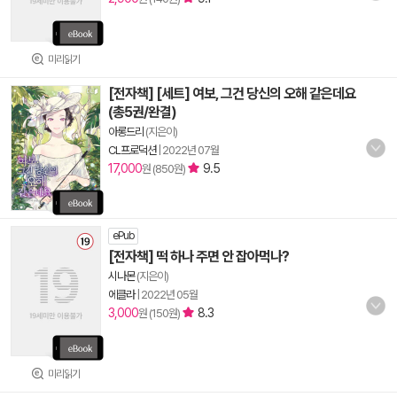
미리읽기
[전자책] [세트] 여보, 그건 당신의 오해 같은데요
(총5권/완결)
아롱드리
(지은이)
CL프로덕션
|
2022년 07월
17,000
9.5
원 (850원)
ePub
[전자책] 떡 하나 주면 안 잡아먹나?
시나몬
(지은이)
에클라
|
2022년 05월
3,000
8.3
원 (150원)
미리읽기