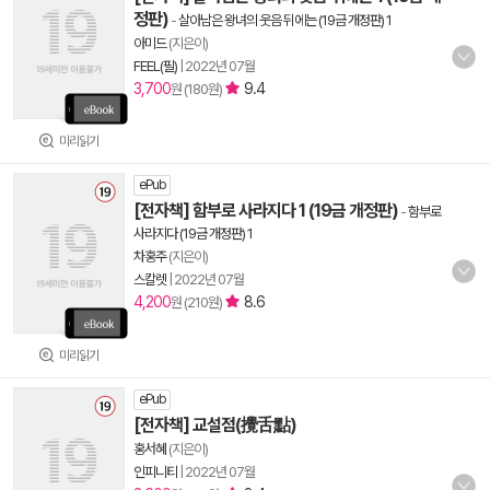
정판)
-
살아남은 왕녀의 웃음 뒤에는 (19금 개정판) 1
아미드
(지은이)
FEEL(필)
|
2022년 07월
3,700
9.4
원 (180원)
미리읽기
ePub
[전자책] 함부로 사라지다 1 (19금 개정판)
-
함부로
사라지다 (19금 개정판) 1
차홍주
(지은이)
스칼렛
|
2022년 07월
4,200
8.6
원 (210원)
미리읽기
ePub
[전자책] 교설점(攪舌點)
홍서혜
(지은이)
인피니티
|
2022년 07월