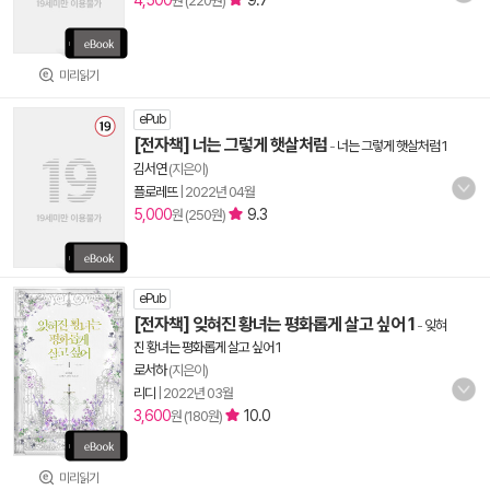
4,500
9.7
원 (220원)
미리읽기
ePub
[전자책] 너는 그렇게 햇살처럼
-
너는 그렇게 햇살처럼 1
김서연
(지은이)
플로레뜨
|
2022년 04월
5,000
9.3
원 (250원)
ePub
[전자책] 잊혀진 황녀는 평화롭게 살고 싶어 1
-
잊혀
진 황녀는 평화롭게 살고 싶어 1
로서하
(지은이)
리디
|
2022년 03월
3,600
10.0
원 (180원)
미리읽기