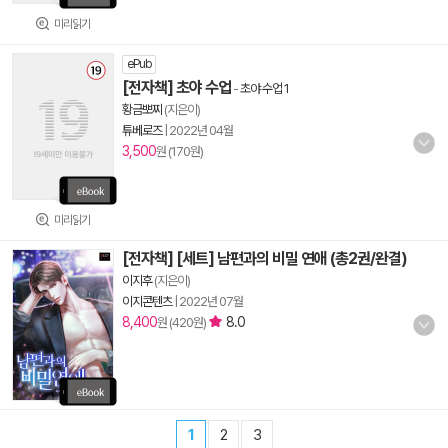
미리읽기
ePub
[전자책] 초야 수업
-
초야 수업 1
황금뽀찌
(지은이)
튜베로즈
|
2022년 04월
3,500
원 (170원)
미리읽기
[전자책] [세트] 남편과의 비밀 연애 (총2권/완결)
이지후
(지은이)
이지콘텐츠
|
2022년 07월
8,400
8.0
원 (420원)
1
2
3