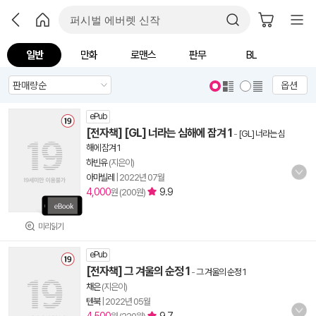
일반
만화
로맨스
판무
BL
옵션
ePub
[전자책] [GL] 너라는 심해에 잠겨 1
-
[GL] 너라는 심
해에 잠겨 1
하빈유
(지은이)
아마빌레
|
2022년 07월
4,000
9.9
원 (200원)
미리읽기
ePub
[전자책] 그 겨울의 순정 1
-
그 겨울의 순정 1
채은
(지은이)
텐북
|
2022년 05월