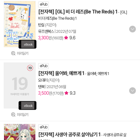
ePub
[전자책] [GL] 비 더 레즈(Be The Reds) 1
-
[GL]
비 더 레즈(Be The Reds) 1
탄실
(지은이)
뮤즈앤북스
|
2022년 07월
3,300
9.6
원 (160원)
미리읽기
ePub
[전자책] 울어봐, 예쁘게 1
-
울어봐, 예쁘게 1
오대리
(지은이)
텐북
|
2021년 06월
3,500
9.3
원 (170원)
미리읽기
ePub
[전자책] 사생아 공주로 살아남기 1
-
사생아 공주로 살