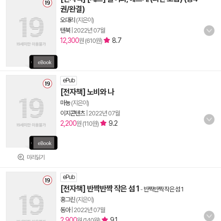
권/완결)
오대리
(지은이)
텐북
|
2022년 07월
12,300
8.7
원 (610원)
ePub
[전자책] 노비와 나
마뇽
(지은이)
이지콘텐츠
|
2022년 07월
2,200
9.2
원 (110원)
미리읽기
ePub
[전자책] 반짝반짝 작은 섬 1
-
반짝반짝 작은 섬 1
홍그린
(지은이)
동아
|
2022년 07월
2,900
9.1
원 (140원)