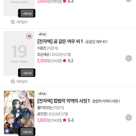
3,600
8.4
원 (180원)
미리읽기
ePub
[전자책] 곰 같은 여우 씨 1
-
곰 같은 여우 씨 1
이윤진
(지은이)
조은세상
|
2022년 07월
3,000
9.2
원 (150원)
미리읽기
ePub
[전자책] 합법적 악역의 사정 1
-
합법적 악역의 사정 1
꿀이흐르는
(지은이)
로즈엔
|
2022년 07월
3,800
9.4
원 (190원)