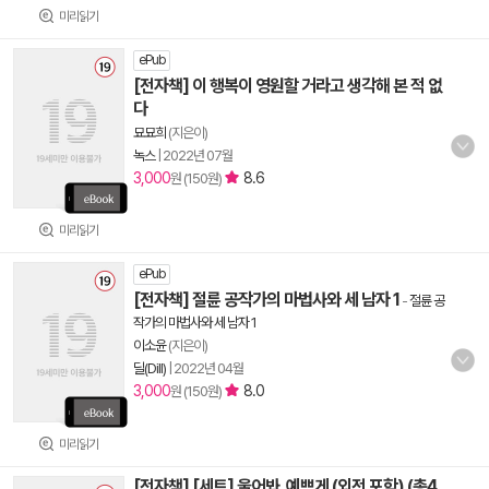
미리읽기
ePub
[전자책] 이 행복이 영원할 거라고 생각해 본 적 없
다
묘묘희
(지은이)
녹스
|
2022년 07월
3,000
8.6
원 (150원)
미리읽기
ePub
[전자책] 절륜 공작가의 마법사와 세 남자 1
-
절륜 공
작가의 마법사와 세 남자 1
이소윤
(지은이)
딜(Dill)
|
2022년 04월
3,000
8.0
원 (150원)
미리읽기
[전자책] [세트] 울어봐, 예쁘게 (외전 포함) (총4