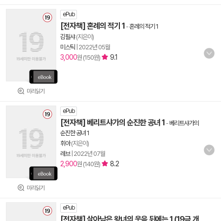
ePub
[전자책] 혼례의 적기 1
-
혼례의 적기 1
김필샤
(지은이)
미스틱
|
2022년 05월
3,000
9.1
원 (150원)
미리읽기
ePub
[전자책] 베리트샤가의 순진한 공녀 1
-
베리트샤가의
순진한 공녀 1
휘아
(지은이)
레브
|
2022년 07월
2,900
8.2
원 (140원)
미리읽기
ePub
[전자책] 살아남은 왕녀의 웃음 뒤에는 1 (19금 개