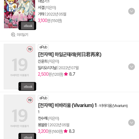
아남기 1
서결
(지은이)
가하
|
2022년 05월
3,100
원 (150원)
미리읽기
ePub
[전자책] 하일군재래(何日君再來)
신윤희
(지은이)
밀리오리지널
|
2022년 07월
2,500
8.7
원 (120원)
ePub
[전자책] 비바리움 (Vivarium) 1
-
비바리움 (Vivarium)
1
천수해
(지은이)
몽블랑
|
2022년 05월
3,200
8.3
원 (160원)