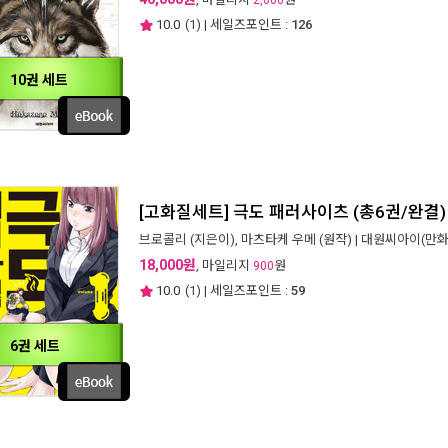
2,000
10.0
(
1
) | 세일즈포인트 :
126
10권 세트
[고화질세트] 극도 패러사이츠 (총6권/완결)
브로콜리
(지은이),
마츠타케 우메
(원작) |
대원씨아이(만화
18,000원
, 마일리지
원
900
10.0
(
1
) | 세일즈포인트 :
59
6권 세트