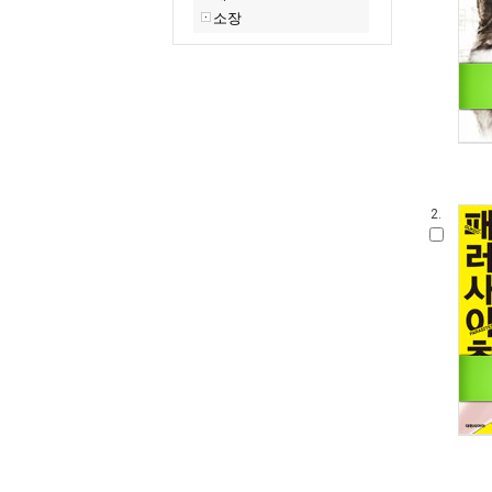
소장
2.