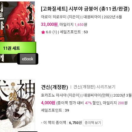
[고화질세트] 시부야 금붕어 (총11권/완결)
아로이 히로우미
(지은이) |
대원씨아이
| 2022년 6월
33,000원
, 마일리지
원
1,650
6.0
(
1
) | 세일즈포인트 :
53
11권 세트
견신(개정판)
견신(개정판) 시리즈보기
ㅣ
호카조노 마사야
(지은이) |
대원씨아이(만화)
| 2020년 3월
4,000원
(종이책 정가 대비
할인), 마일리지
원
47%
200
세일즈포인트 :
39
이 책의 종이책 :
6,750
원
종이책 보기