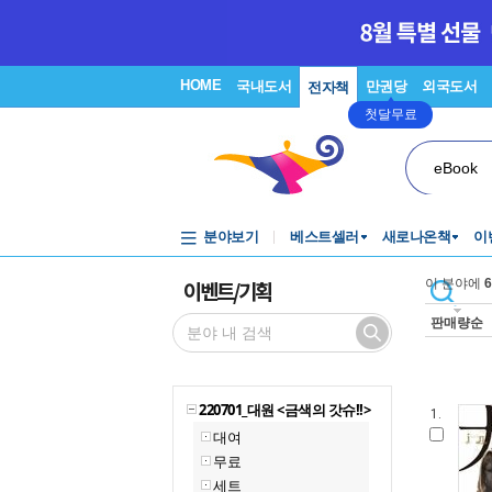
HOME
국내도서
만권당
외국도서
전자책
첫달무료
eBook
분야보기
베스트셀러
새로나온책
이
이벤트/기획
이 분야에
6
판매량순
220701_대원 <금색의 갓슈!!>
1.
대여
무료
세트