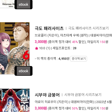
극도 패러사이츠
극도 패러사이츠 시리즈보기
ㅣ
브로콜리
(지은이),
마츠타케 우메
(원작) |
대원씨아이(만화
3,000원
(종이책 정가 대비
할인), 마일리지
원
45%
150
10.0
(
1
) | 세일즈포인트 :
28
이 책의 종이책 :
4,950
원
종이책 보기
시부야 금붕어
시부야 금붕어 시리즈보기
ㅣ
아로이 히로우미
(지은이) |
대원씨아이(만화)
| 2022년 6월
3,000원
(종이책 정가 대비
할인), 마일리지
원
50%
150