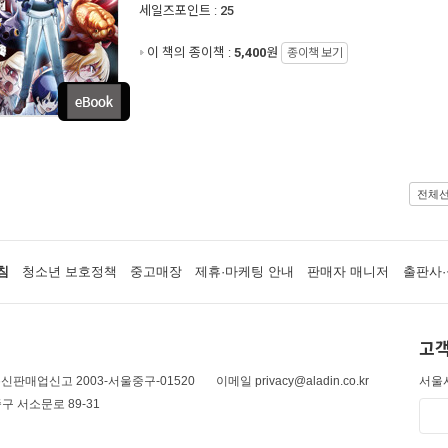
세일즈포인트 :
25
이 책의 종이책 :
5,400
원
종이책 보기
전체
침
청소년 보호정책
중고매장
제휴·마케팅 안내
판매자 매니저
출판사·
고객
신판매업신고 2003-서울중구-01520
이메일 privacy@aladin.co.kr
서울시
구 서소문로 89-31