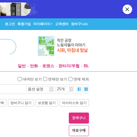
로그인
회원가입
마이페이지
고객센터
장바구니
(0)
일반
만화
로맨스
판타지/무협
BL
대여만 보기
연재만 보기
연재 제외
옵션 설정
25개
선택
장바구니 담기
보관함 담기
마이리스트 담기
장바구니
바로구매