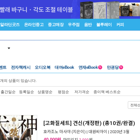
알라딘굿즈
온라인중고
중고매장
우주점
음반
블루레이
커피
벤트
전자책캐시
오디오북
대여eBook
연재eBook
만권당
N
N
개의 상품이 있습니다.
출간일순
등록일순
상품명순
평점순
저가격순
종이책 베스트순
전체
[고화질세트] 견신(개정판) (총10권/완결)
호카조노 마사야
(지은이) |
대원씨아이
| 2020년 3월
40,000원
, 마일리지
원