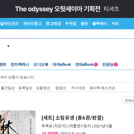
알라딘굿즈
온라인중고
중고매장
우주점
음반
블루레이
커피
벤트
전자책캐시
오디오북
대여eBook
연재eBook
만권당
N
N
개의 상품이 있습니다.
출간일순
등록일순
상품명순
평점순
저가격순
종이책 베스트순
전체
[세트] 소림유생 (총6권/완결)
주백유
(지은이) |
피플앤스토리
| 2021년 6월
16,000원
, 마일리지
원