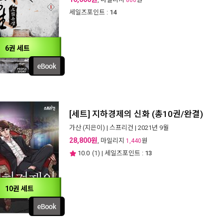
800
세일즈포인트 :
14
6권 세트
[세트] 지하경제의 신화 (총10권/완결)
가산
(지은이) |
스프리건
| 2021년 9월
28,800원
, 마일리지
원
1,440
10.0
(
1
) | 세일즈포인트 :
13
10권 세트