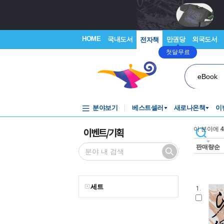
HOME
국내도서
만권당
외국도서
전자책
첫달무료
eBook
분야보기
베스트셀러
새로나온책
이
이벤트/기획
이 분야에
4
판매량순
세트
1.