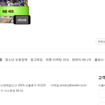
8권 세트
전체
침
청소년 보호정책
중고매장
제휴·마케팅 안내
판매자 매니저
출판사·
고객
신판매업신고 2003-서울중구-01520
이메일 privacy@aladin.co.kr
서울시
구 서소문로 89-31