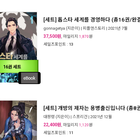
[세트] 톱스타 세계를 경영하다 (총16권/완
gonnagetya
(지은이) |
피플앤스토리
| 2021년 7월
37,500원
, 마일리지
원
1,870
세일즈포인트 :
13
16권 세트
[세트] 개방의 제자는 용병출신입니다 (총8
대쌍령
(지은이) |
스프리건
| 2021년 12월
22,400원
, 마일리지
원
1,120
세일즈포인트 :
11