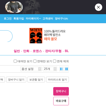
로그인
회원가입
마이페이지
고객센터
장바구니
(0)
일반
만화
로맨스
판타지/무협
BL
대여만 보기
연재만 보기
연재 제외
옵션 설정
25개
선택
장바구니 담기
보관함 담기
마이리스트 담기
장바구니
바로구매