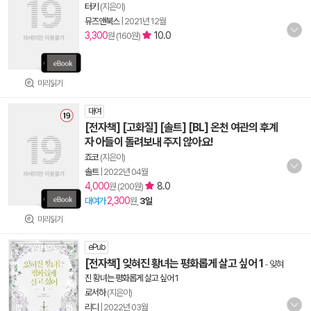
터키
(지은이)
뮤즈앤북스
|
2021년 12월
3,300
10.0
원 (160원)
미리읽기
대여
[전자책] [고화질] [솔트] [BL] 온천 여관의 후계
자 아들이 돌려보내 주지 않아요!
죠코
(지은이)
솔트
|
2022년 04월
4,000
8.0
원 (200원)
2,300
대여가
원,
3일
미리읽기
ePub
[전자책] 잊혀진 황녀는 평화롭게 살고 싶어 1
-
잊혀
진 황녀는 평화롭게 살고 싶어 1
로서하
(지은이)
리디
|
2022년 03월