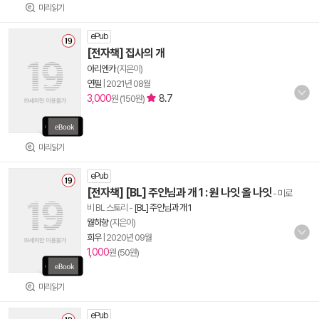
미리읽기
ePub
[전자책] 집사의 개
아리엔카
(지은이)
연필
|
2021년 08월
3,000
8.7
원 (150원)
미리읽기
ePub
[전자책] [BL] 주인님과 개 1 : 원 나잇 올 나잇
- 미로
비 BL 스토리
-
[BL] 주인님과 개 1
월하향
(지은이)
희우
|
2020년 09월
1,000
원 (50원)
미리읽기
ePub