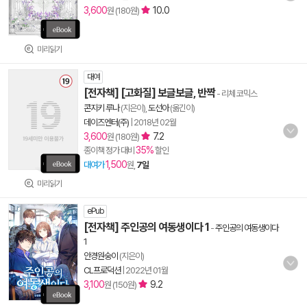
3,600
10.0
원 (180원)
미리읽기
대여
[전자책] [고화질] 보글보글, 반짝
- 리체 코믹스
콘지키 루나
(지은이),
도선아
(옮긴이)
데이즈엔터(주)
|
2018년 02월
3,600
7.2
원 (180원)
35%
종이책 정가 대비
할인
1,500
대여가
원,
7일
미리읽기
ePub
[전자책] 주인공의 여동생이다 1
-
주인공의 여동생이다
1
안경원숭이
(지은이)
CL프로덕션
|
2022년 01월
3,100
9.2
원 (150원)