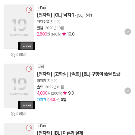
ePub
[전자책] [GL] 낙차 1
-
[GL] 낙차 1
계차수열
(지은이)
글램
|
2020년 10월
2,800
10.0
원 (140원)
미리읽기
대여
[전자책] [고화질] [솔트] [BL] 구멍이 뚫릴 만큼
하이키
(지은이)
솔트
|
2022년 01월
4,000
9.0
원 (200원)
2,300
대여가
원,
3일
미리읽기
ePub
[전자책] [BL] 이론과 실제