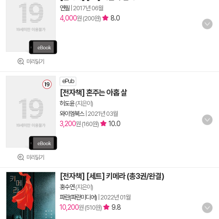
연필
|
2017년 06월
4,000
8.0
원 (200원)
미리읽기
ePub
[전자책] 혼주는 아홉 살
허도윤
(지은이)
와이엠북스
|
2021년 03월
3,200
10.0
원 (160원)
미리읽기
[전자책] [세트] 키메라 (총3권/완결)
홍수연
(지은이)
파란(파란미디어)
|
2022년 01월
10,200
9.8
원 (510원)