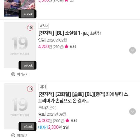
3,500
9.1
원 (170원)
ePub
[전자책] [BL] 소실점 1
-
[BL] 소실점 1
연필
|
2020년 02월
4,200
9.6
원 (210원)
미리읽기
대여
[전자책] [고화질] [솔트] [BL]【충격】최애 뷰티 스
트리머가 손님으로 온 결과...
우리
(지은이)
솔트
|
2021년 09월
4,000
9.6
원 (200원)
2,300
대여가
원,
3일
미리읽기