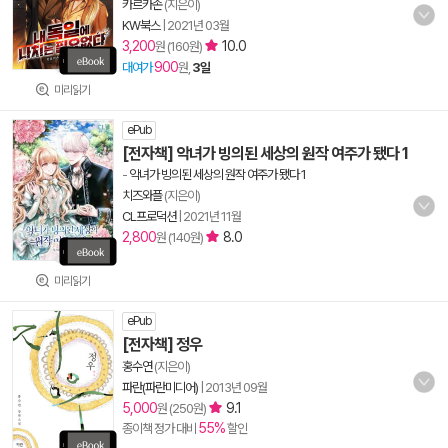
카르카손
(지은이)
KW북스
|
2021년 03월
3,200
10.0
원 (160원)
900
대여가
원,
3일
미리읽기
ePub
[전자책] 악녀가 빙의된 세상의 원작 여주가 됐다 1
-
악녀가 빙의된 세상의 원작 여주가 됐다 1
치즈와플
(지은이)
CL프로덕션
|
2021년 11월
2,800
8.0
원 (140원)
미리읽기
ePub
[전자책] 정우
홍수연
(지은이)
파란(파란미디어)
|
2013년 09월
5,000
9.1
원 (250원)
55%
종이책 정가 대비
할인