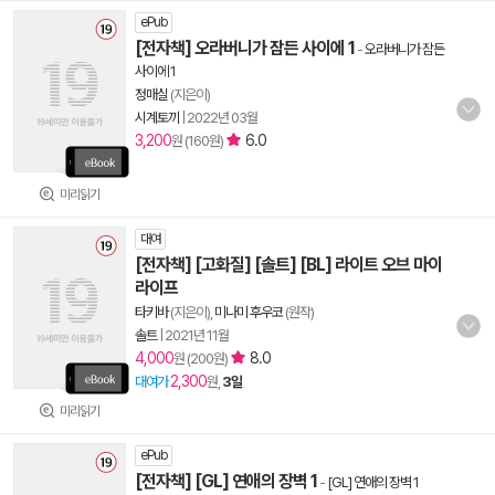
ePub
[전자책] 오라버니가 잠든 사이에 1
-
오라버니가 잠든
사이에 1
정매실
(지은이)
시계토끼
|
2022년 03월
3,200
6.0
원 (160원)
미리읽기
대여
[전자책] [고화질] [솔트] [BL] 라이트 오브 마이
라이프
타키바
(지은이),
미나미 후우코
(원작)
솔트
|
2021년 11월
4,000
8.0
원 (200원)
2,300
대여가
원,
3일
미리읽기
ePub
[전자책] [GL] 연애의 장벽 1
-
[GL] 연애의 장벽 1