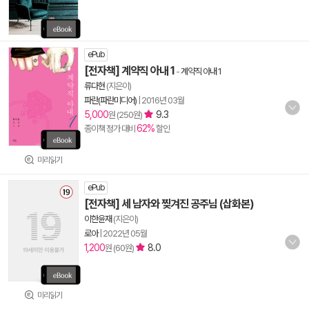
ePub
[전자책] 계약직 아내 1
-
계약직 아내 1
류다현
(지은이)
파란(파란미디어)
|
2016년 03월
5,000
9.3
원 (250원)
62%
종이책 정가 대비
할인
미리읽기
ePub
[전자책] 세 남자와 찢겨진 공주님 (삽화본)
이한윤재
(지은이)
로아
|
2022년 05월
1,200
8.0
원 (60원)
미리읽기