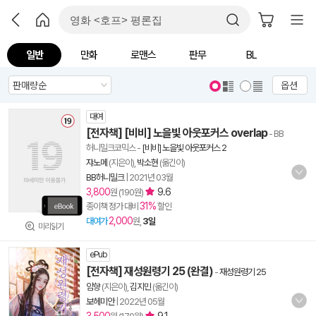
일반
만화
로맨스
판무
BL
옵션
대여
[전자책] [비비] 노을빛 아웃포커스 overlap
- BB
허니밀크코믹스
-
[비비] 노을빛 아웃포커스 2
쟈노메
(지은이),
박소현
(옮긴이)
BB허니밀크
|
2021년 03월
3,800
9.6
원 (190원)
31%
종이책 정가 대비
할인
2,000
대여가
원,
3일
미리읽기
ePub
[전자책] 재성원령기 25 (완결)
-
재성원령기 25
암향
(지은이),
김지민
(옮긴이)
보헤미안
|
2022년 05월