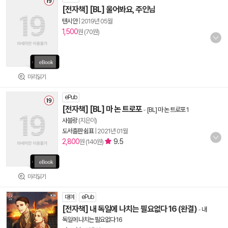
[전자책] [BL] 울어봐요, 주인님
텐시안
|
2019년 05월
1,500
원 (70원)
미리읽기
ePub
[전자책] [BL] 마 논 트로포
-
[BL] 마 논 트로포 1
샤블랑
(지은이)
도서출판 쉼표
|
2021년 01월
2,800
9.5
원 (140원)
미리읽기
대여
ePub
[전자책] 내 독일에 나치는 필요없다 16 (완결)
-
내
독일에 나치는 필요없다 16