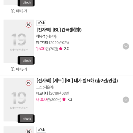
미리읽기
ePub
[전자책] [BL] 간극(間隙)
해왕성
(지은이)
페르마타
|
2020년 02월
1,500
2.0
원 (70원)
미리읽기
[전자책] [세트] [BL] 네가 필요해 (총2권/완결)
노초
(지은이)
페르마타
|
2019년 03월
6,000
7.3
원 (300원)
ePub