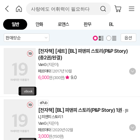
일반
만화
로맨스
판무
BL
옵션
[전자책] [세트] [BL] 피앤피 스토리(P&P Story)
(총2권/완결)
VanG
(지은이)
페르마타
|
2017년 10월
6,000
9.0
원 (300원)
ePub
[전자책] [BL] 피앤피 스토리(P&P Story) 1권
-
[B
L] 피앤피 스토리 1
VanG
(지은이)
페르마타
|
2020년 02월
3,000
원 (150원)