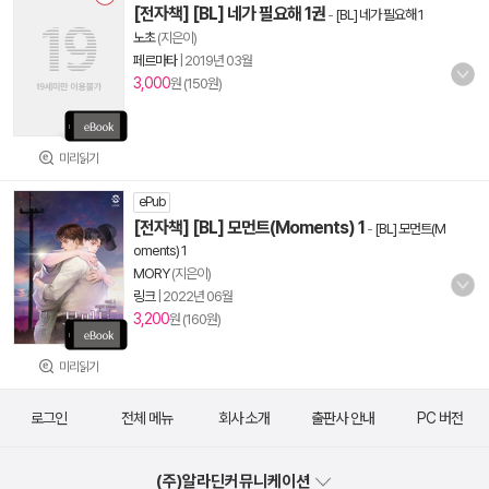
[전자책] [BL] 네가 필요해 1권
-
[BL] 네가 필요해 1
노초
(지은이)
페르마타
|
2019년 03월
3,000
원 (150원)
미리읽기
ePub
[전자책] [BL] 모먼트(Moments) 1
-
[BL] 모먼트(M
oments) 1
MORY
(지은이)
링크
|
2022년 06월
3,200
원 (160원)
미리읽기
로그인
전체 메뉴
회사 소개
출판사 안내
PC 버전
(주)알라딘커뮤니케이션