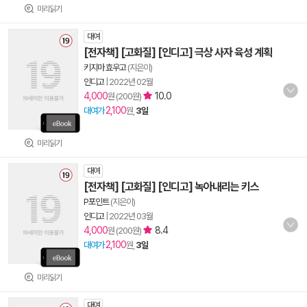
미리읽기
대여
[전자책] [고화질] [인디고] 극상 사자 육성 계획
키지마 효우고
(지은이)
인디고
|
2022년 02월
4,000
10.0
원 (200원)
2,100
대여가
원,
3일
미리읽기
대여
[전자책] [고화질] [인디고] 녹아내리는 키스
P포인트
(지은이)
인디고
|
2022년 03월
4,000
8.4
원 (200원)
2,100
대여가
원,
3일
미리읽기
대여