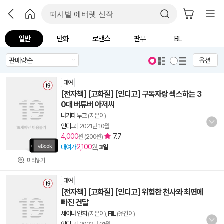
일반
만화
로맨스
판무
BL
옵션
대여
[전자책] [고화질] [인디고] 구독자랑 섹스하는 3
0대 버튜버 아저씨
나기타 투코
(지은이)
인디고
|
2021년 10월
4,000
7.7
원 (200원)
2,100
대여가
원,
3일
미리읽기
대여
[전자책] [고화질] [인디고] 위험한 천사와 최면에
빠진 건달
세이나 안지
(지은이),
FIIL
(옮긴이)