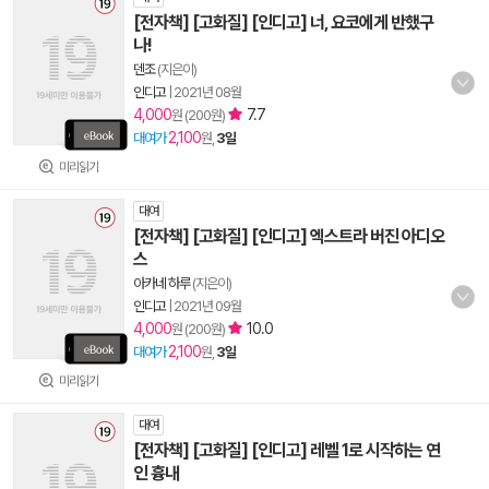
[전자책] [고화질] [인디고] 너, 요코에게 반했구
나!
덴조
(지은이)
인디고
|
2021년 08월
4,000
7.7
원 (200원)
2,100
대여가
원,
3일
미리읽기
대여
[전자책] [고화질] [인디고] 엑스트라 버진 아디오
스
아카네 하루
(지은이)
인디고
|
2021년 09월
4,000
10.0
원 (200원)
2,100
대여가
원,
3일
미리읽기
대여
[전자책] [고화질] [인디고] 레벨 1로 시작하는 연
인 흉내