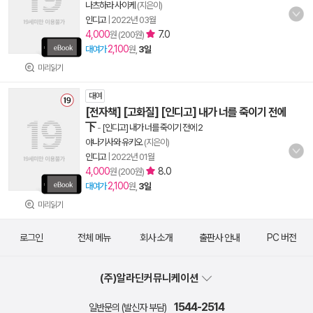
나츠하라 사이케
(지은이)
인디고
|
2022년 03월
4,000
7.0
원 (200원)
2,100
대여가
원,
3일
미리읽기
대여
[전자책] [고화질] [인디고] 내가 너를 죽이기 전에
下
-
[인디고] 내가 너를 죽이기 전에 2
야나기사와 유키오
(지은이)
인디고
|
2022년 01월
4,000
8.0
원 (200원)
2,100
대여가
원,
3일
미리읽기
로그인
전체 메뉴
회사 소개
출판사 안내
PC 버전
(주)알라딘커뮤니케이션
1544-2514
일반문의 (발신자 부담)