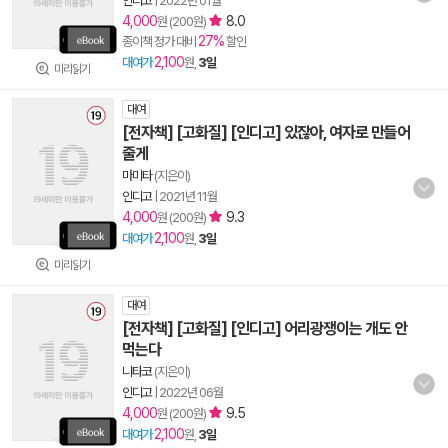
인디고
|
2022년 01월
4,000
8.0
원 (200원)
27%
종이책 정가 대비
할인
2,100
대여가
원,
3일
미리읽기
대여
[전자책] [고화질] [인디고] 있잖아, 여자로 만들어
줄게
마미타
(지은이)
인디고
|
2021년 11월
4,000
9.3
원 (200원)
2,100
대여가
원,
3일
미리읽기
대여
[전자책] [고화질] [인디고] 어리광쟁이는 개도 안
먹는다
니타코
(지은이)
인디고
|
2022년 06월
4,000
9.5
원 (200원)
2,100
대여가
원,
3일