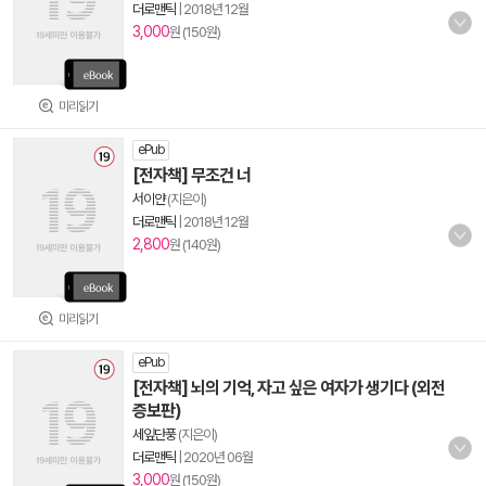
더로맨틱
|
2018년 12월
3,000
원 (150원)
미리읽기
ePub
[전자책] 무조건 너
서이얀
(지은이)
더로맨틱
|
2018년 12월
2,800
원 (140원)
미리읽기
ePub
[전자책] 뇌의 기억, 자고 싶은 여자가 생기다 (외전
증보판)
세잎단풍
(지은이)
더로맨틱
|
2020년 06월
3,000
원 (150원)