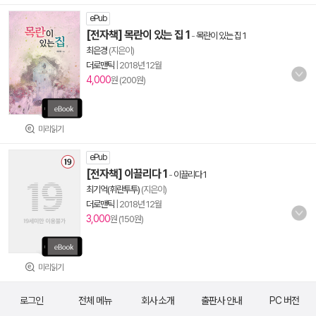
ePub
[전자책] 목란이 있는 집 1
-
목란이 있는 집 1
최은경
(지은이)
더로맨틱
|
2018년 12월
4,000
원 (200원)
미리읽기
ePub
[전자책] 이끌리다 1
-
이끌리다 1
최기억(휘란투투)
(지은이)
더로맨틱
|
2018년 12월
3,000
원 (150원)
미리읽기
로그인
전체 메뉴
회사 소개
출판사 안내
PC 버전