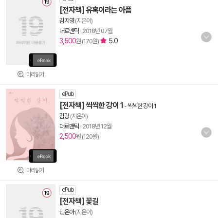
[전자책] 유혹이라는 아픔
김지영
(지은이)
더로맨틱
|
2018년 07월
3,500
5.0
원 (170원)
미리읽기
ePub
[전자책] 씩씩한 강이 1
-
씩씩한 강이 1
김랑
(지은이)
더로맨틱
|
2018년 12월
2,500
원 (120원)
미리읽기
ePub
[전자책] 꽃길
민은아
(지은이)