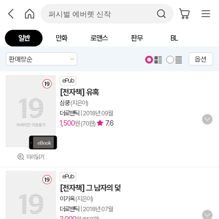
일반
만화
로맨스
판무
BL
옵션
ePub
[전자책] 유혹
심쿵
(지은이)
더로맨틱
|
2018년 09월
1,500
7.6
원 (70원)
미리읽기
ePub
[전자책] 그 남자의 덫
이기옥
(지은이)
더로맨틱
|
2018년 07월