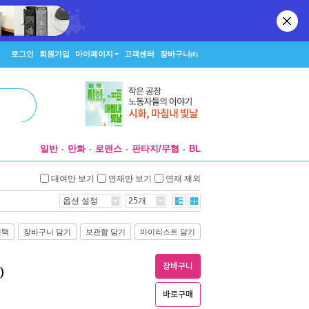
로그인
회원가입
마이페이지
고객센터
장바구니
(0)
일반
만화
로맨스
판타지/무협
BL
대여만 보기
연재만 보기
연재 제외
옵션 설정
25개
선택
장바구니 담기
보관함 담기
마이리스트 담기
장바구니
)
바로구매