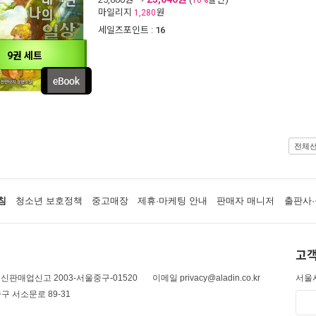
10%
마일리지
원
1,280
세일즈포인트 :
16
9권 세트
전체
침
청소년 보호정책
중고매장
제휴·마케팅 안내
판매자 매니저
출판사·
고객
신판매업신고 2003-서울중구-01520
이메일 privacy@aladin.co.kr
서울시
구 서소문로 89-31