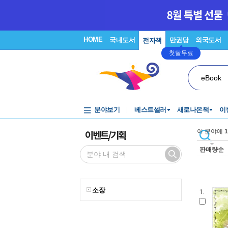
HOME
국내도서
만권당
외국도서
전자책
첫달무료
eBook
분야보기
베스트셀러
새로나온책
이
이벤트/기획
이 분야에
1
판매량순
소장
1.