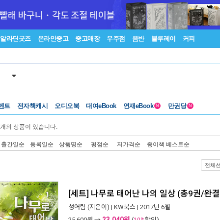
알라딘굿즈
온라인중고
중고매장
우주점
음반
블루레이
커피
벤트
전자책캐시
오디오북
대여eBook
연재eBook
만권당
N
N
개의 상품이 있습니다.
출간일순
등록일순
상품명순
평점순
저가격순
종이책 베스트순
전체
[세트] 나무로 태어난 나의 일상 (총9권/완결
성어림
(지은이) |
KW북스
| 2017년 6월
23,040원
25,600
원 →
(
할인)