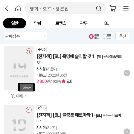
일반
만화
로맨스
판무
BL
옵션
ePub
[전자책] [BL] 욕망에 솔직할 것 1
-
[BL] 욕망에 솔직할
것 1
시시청
(지은이)
비욘드
|
2022년 06월
3,800
9.8
원 (190원)
미리읽기
ePub
[전자책] [BL] 불충분 페르마타 1
-
[BL] 불충분 페르마
타 1
시시청
(지은이)
비욘드
|
2020년 01월