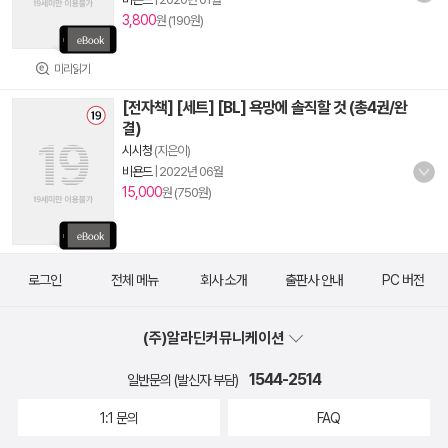
3,800
원 (190원)
미리읽기
[전자책] [세트] [BL] 욕망에 솔직할 것 (총4권/완
결)
시시청
(지은이)
비욘드
|
2022년 06월
15,000
원 (750원)
로그인
전체 메뉴
회사 소개
출판사 안내
PC 버전
(주)알라딘커뮤니케이션
1544-2514
일반문의 (발신자 부담)
1:1 문의
FAQ