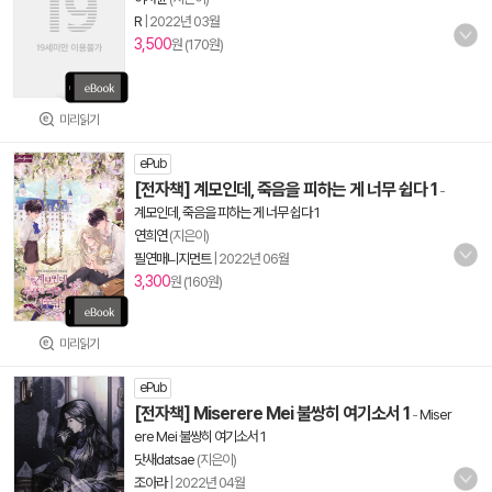
R
|
2022년 03월
3,500
원 (170원)
미리읽기
ePub
[전자책] 계모인데, 죽음을 피하는 게 너무 쉽다 1
-
계모인데, 죽음을 피하는 게 너무 쉽다 1
연희연
(지은이)
필연매니지먼트
|
2022년 06월
3,300
원 (160원)
미리읽기
ePub
[전자책] Miserere Mei 불쌍히 여기소서 1
-
Miser
ere Mei 불쌍히 여기소서 1
닷새datsae
(지은이)
조아라
|
2022년 04월