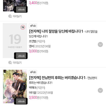
3,400
원 (170원)
미리읽기
ePub
[전자책] 나의 절망을 당신께 바칩니다 1
-
나의 절망을
당신께 바칩니다 1
초연별
(지은이)
앰버
|
2022년 06월
3,000
원 (150원)
미리읽기
ePub
[전자책] 전남편의 후회는 버리겠습니다 1
-
전남편의
후회는 버리겠습니다 1
벽해아
(지은이)
에이블
|
2022년 06월
3,500
원 (170원)