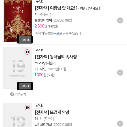
ePub
[전자책] 여왕님 안 돼요! 1
-
여왕님 안 돼요 1
자야
(지은이)
플랜엔이앤씨
|
2020년 08월
2,800
원 (140원)
이 책의 일부를
무료
로 읽을 수 있습니다.
ePub
[전자책] 왕녀님의 속사정
mucury
(지은이)
미드나잇
|
2022년 06월
1,000
원 (50원)
미리읽기
ePub
[전자책] 뜨겁게 안녕
러브니
(지은이)
밀리오리지널
|
2022년 06월