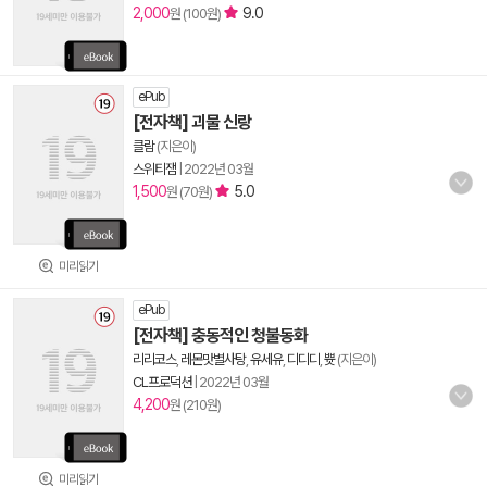
2,000
9.0
원 (100원)
ePub
[전자책] 괴물 신랑
클람
(지은이)
스위티잼
|
2022년 03월
1,500
5.0
원 (70원)
미리읽기
ePub
[전자책] 충동적인 청불동화
리리코스
,
레몬맛별사탕
,
유세유
,
디디디
,
쁏
(지은이)
CL프로덕션
|
2022년 03월
4,200
원 (210원)
미리읽기