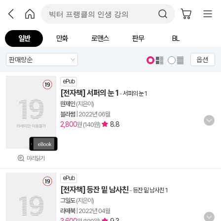
일반
만화
로맨스
판무
BL
옵션
ePub
[전자책] 서퍼의 눈 1
-
서퍼의 눈 1
원제인
(지은이)
블라썸
|
2022년 06월
2,800
8.8
원 (140원)
미리읽기
ePub
[전자책] 등잔 밑 남사친
-
등잔 밑 남사친 1
그일도
(지은이)
라떼북
|
2022년 04월