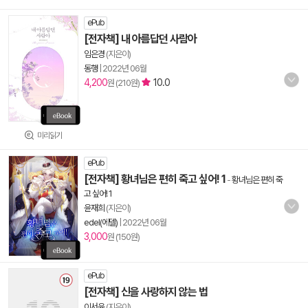
ePub
[전자책] 내 아름답던 사람아
임은경
(지은이)
동행
|
2022년 06월
4,200
10.0
원 (210원)
미리읽기
ePub
[전자책] 황녀님은 편히 죽고 싶어! 1
-
황녀님은 편히 죽
고 싶어! 1
윤재희
(지은이)
edel(에델)
|
2022년 06월
3,000
원 (150원)
ePub
[전자책] 신을 사랑하지 않는 법
이서윤
(지은이)