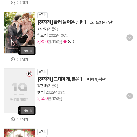
미리읽기
ePub
[전자책] 굴러 들어온 남편 1
-
굴러 들어온 남편 1
바가지
(지은이)
하트퀸
|
2022년 06월
3,800
8.0
원 (190원)
미리읽기
ePub
[전자책] 그대에게, 봄을 1
-
그대에게, 봄을 1
황한영
(지은이)
텐북
|
2022년 03월
3,500
원 (170원)
미리읽기
ePub