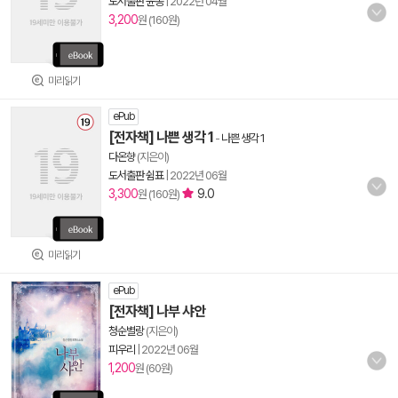
도서출판 윤송
|
2022년 04월
3,200
원 (160원)
미리읽기
ePub
[전자책] 나쁜 생각 1
-
나쁜 생각 1
다온향
(지은이)
도서출판 쉼표
|
2022년 06월
3,300
9.0
원 (160원)
미리읽기
ePub
[전자책] 나부 샤안
청순별랑
(지은이)
피우리
|
2022년 06월
1,200
원 (60원)