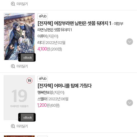
미리읽기
ePub
[전자책] 여장부라면 남편은 셋쯤 둬야지 1
-
여장부
라면 남편은 셋쯤 둬야지 1
이루이
(지은이)
리디
|
2022년 02월
4,100
원 (200원)
미리읽기
ePub
[전자책] 어머니를 탑에 가뒀다
행복한또잉
(지은이)
스텔라
|
2022년 06월
1,200
원 (60원)
미리읽기