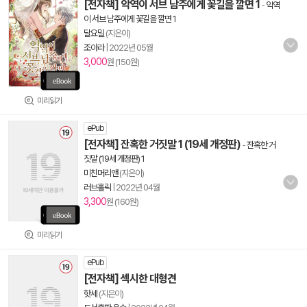
[전자책] 악역이 서브 남주에게 꽃길을 깔면 1
-
악역
이 서브 남주에게 꽃길을 깔면 1
달요밀
(지은이)
조아라
|
2022년 05월
3,000
원 (150원)
미리읽기
ePub
[전자책] 잔혹한 거짓말 1 (19세 개정판)
-
잔혹한 거
짓말 (19세 개정판) 1
미친머리앤
(지은이)
러브홀릭
|
2022년 04월
3,300
원 (160원)
미리읽기
ePub
[전자책] 섹시한 대형견
핫세
(지은이)