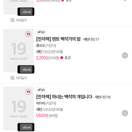
3,600
9.3
원 (180원)
미리읽기
ePub
[전자책] 렌트 백작가의 밤
-
새턴나잇 17
롱코코
(지은이)
새턴
|
2022년 06월
2,200
8.0
원 (110원)
미리읽기
ePub
[전자책] 하녀는 백작의 개입니다
-
새턴나잇 16
에이바
(지은이)
새턴
|
2022년 06월
1,800
원 (90원)