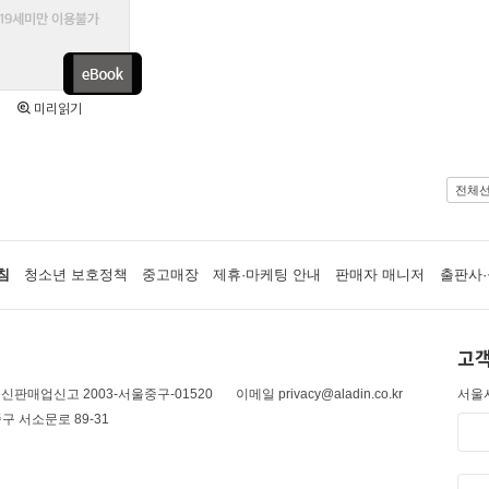
미리읽기
전체
침
청소년 보호정책
중고매장
제휴·마케팅 안내
판매자 매니저
출판사·
고객
신판매업신고 2003-서울중구-01520
이메일 privacy@aladin.co.kr
서울시
구 서소문로 89-31