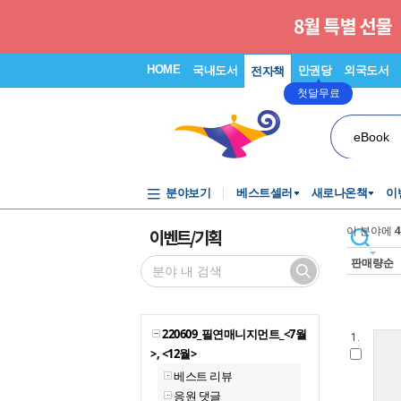
HOME
국내도서
만권당
외국도서
전자책
첫달무료
eBook
분야보기
베스트셀러
새로나온책
이
이벤트/기획
이 분야에
4
판매량순
220609_필연매니지먼트_<7월
1.
>, <12월>
베스트 리뷰
응원 댓글