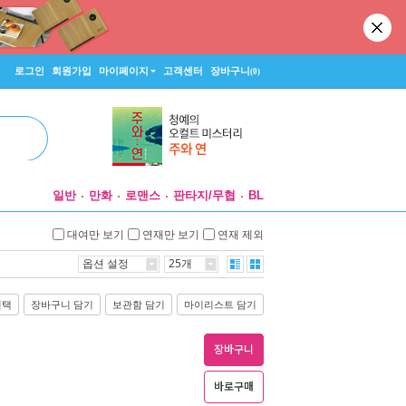
로그인
회원가입
마이페이지
고객센터
장바구니
(0)
일반
만화
로맨스
판타지/무협
BL
대여만 보기
연재만 보기
연재 제외
옵션 설정
25개
선택
장바구니 담기
보관함 담기
마이리스트 담기
장바구니
바로구매