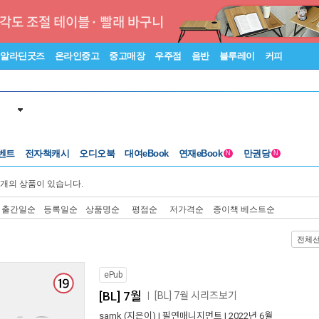
알라딘굿즈
온라인중고
중고매장
우주점
음반
블루레이
커피
벤트
전자책캐시
오디오북
대여eBook
연재eBook
만권당
N
N
개의 상품이 있습니다.
출간일순
등록일순
상품명순
평점순
저가격순
종이책 베스트순
전체
ePub
[BL] 7월
[BL] 7월 시리즈보기
ㅣ
samk
(지은이) |
필연매니지먼트
| 2022년 6월