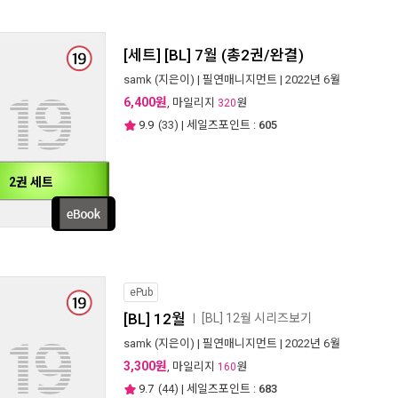
[세트] [BL] 7월 (총2권/완결)
samk
(지은이) |
필연매니지먼트
| 2022년 6월
6,400원
, 마일리지
원
320
9.9
(
33
) | 세일즈포인트 :
605
2권 세트
ePub
[BL] 12월
[BL] 12월 시리즈보기
ㅣ
samk
(지은이) |
필연매니지먼트
| 2022년 6월
3,300원
, 마일리지
원
160
9.7
(
44
) | 세일즈포인트 :
683