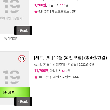
3,200원
, 마일리지
원
160
9.8
(
54
) | 세일즈포인트 :
651
미리읽기
[세트] [BL] 12월 (외전 포함) (총4권/완결)
samk
(지은이) |
필연매니지먼트
| 2022년 6월
11,700원
, 마일리지
원
580
10.0
(
21
) | 세일즈포인트 :
664
4권 세트