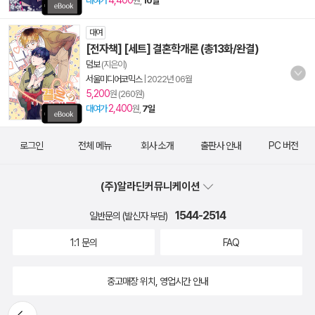
4,400
대여가
원,
10일
대여
[전자책] [세트] 결혼학개론 (총13화/완결)
덤보
(지은이)
서울미디어코믹스
|
2022년 06월
5,200
원 (260원)
2,400
대여가
원,
7일
로그인
전체 메뉴
회사 소개
출판사 안내
PC 버전
(주)알라딘커뮤니케이션
1544-2514
일반문의 (발신자 부담)
1:1 문의
FAQ
중고매장 위치, 영업시간 안내
뒤로가