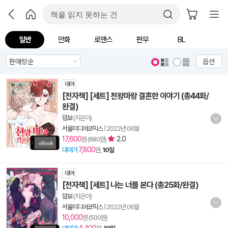
일반
만화
로맨스
판무
BL
옵션
대여
[전자책] [세트] 천왕마왕 결혼한 이야기 (총44화/
완결)
덤보
(지은이)
서울미디어코믹스
|
2022년 06월
17,600
2.0
원 (880원)
7,800
대여가
원,
10일
대여
[전자책] [세트] 나는 너를 본다 (총25화/완결)
덤보
(지은이)
서울미디어코믹스
|
2022년 06월
10,000
원 (500원)