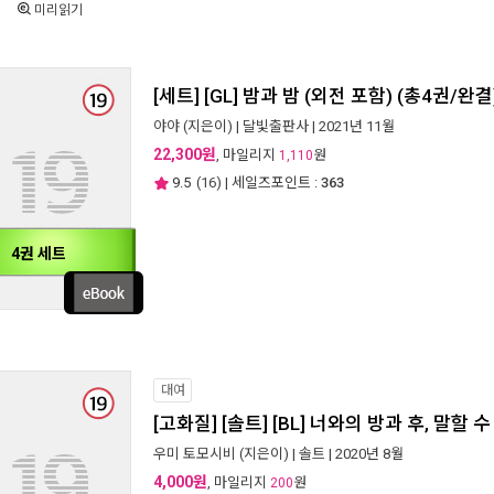
미리읽기
[세트] [GL] 밤과 밤 (외전 포함) (총4권/완결
야야
(지은이) |
달빛출판사
| 2021년 11월
22,300원
, 마일리지
원
1,110
9.5
(
16
) | 세일즈포인트 :
363
4권 세트
대여
[고화질] [솔트] [BL] 너와의 방과 후, 말할 
우미 토모시비
(지은이) |
솔트
| 2020년 8월
4,000원
, 마일리지
원
200