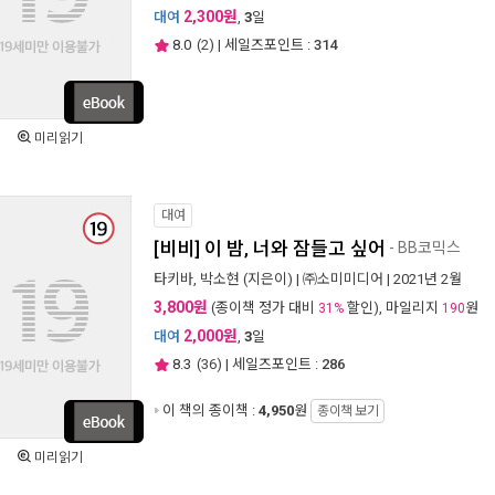
2,300원
대여
,
3
일
8.0
(
2
) | 세일즈포인트 :
314
미리읽기
대여
[비비] 이 밤, 너와 잠들고 싶어
- BB코믹스
타키바
,
박소현
(지은이) |
㈜소미미디어
| 2021년 2월
3,800원
(종이책 정가 대비
할인), 마일리지
원
31%
190
2,000원
대여
,
3
일
8.3
(
36
) | 세일즈포인트 :
286
이 책의 종이책 :
4,950
원
종이책 보기
미리읽기