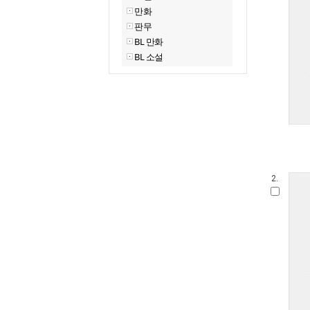
만화
판무
BL 만화
BL 소설
2.