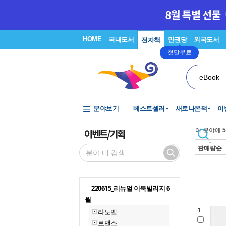
HOME
국내도서
만권당
외국도서
전자책
첫달무료
eBook
분야보기
베스트셀러
새로나온책
이
이벤트/기획
이 분야에
5
판매량순
220615_리뉴얼 이북빌리지 6
월
1.
라노벨
로맨스