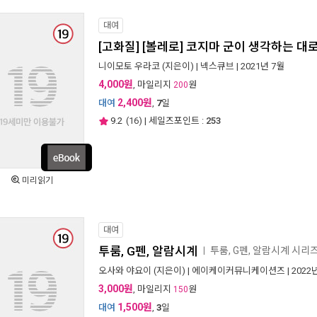
대여
[고화질] [볼레로] 코지마 군이 생각하는 대
니이모토 우라코
(지은이) |
넥스큐브
| 2021년 7월
4,000원
, 마일리지
원
200
2,400원
대여
,
7
일
9.2
(
16
) | 세일즈포인트 :
253
미리읽기
대여
투룸, G펜, 알람시계
투룸, G펜, 알람시계 시리
ㅣ
오사와 야요이
(지은이) |
에이케이커뮤니케이션즈
| 2022
3,000원
, 마일리지
원
150
1,500원
대여
,
3
일