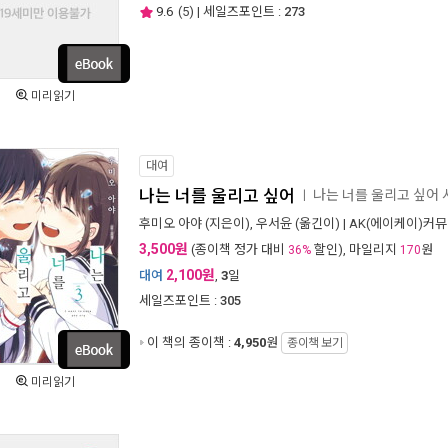
9.6
(
5
) | 세일즈포인트 :
273
미리읽기
대여
나는 너를 울리고 싶어
나는 너를 울리고 싶어
ㅣ
후미오 아야
(지은이),
우서윤
(옮긴이) |
AK(에이케이)커
3,500원
(종이책 정가 대비
할인), 마일리지
원
36%
170
2,100원
대여
,
3
일
세일즈포인트 :
305
이 책의 종이책 :
4,950
원
종이책 보기
미리읽기