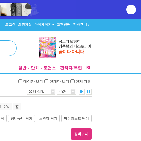
로그인
회원가입
마이페이지
고객센터
장바구니
(0)
일반
만화
로맨스
판타지/무협
BL
대여만 보기
연재만 보기
연재 제외
옵션 설정
25개
1~20
끝
선택
장바구니 담기
보관함 담기
마이리스트 담기
장바구니