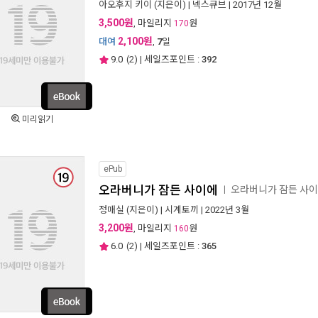
아오후지 키이
(지은이) |
넥스큐브
| 2017년 12월
3,500원
, 마일리지
원
170
2,100원
대여
,
7
일
9.0
(
2
) | 세일즈포인트 :
392
미리읽기
ePub
오라버니가 잠든 사이에
오라버니가 잠든 사
ㅣ
정매실
(지은이) |
시계토끼
| 2022년 3월
3,200원
, 마일리지
원
160
6.0
(
2
) | 세일즈포인트 :
365