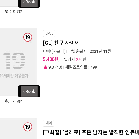
미리읽기
ePub
[GL] 친구 사이에
야야
(지은이) |
달빛출판사
| 2021년 11월
5,400원
, 마일리지
원
270
9.8
(
43
) | 세일즈포인트 :
499
미리읽기
대여
[고화질] [볼레로] 주운 남자는 발칙한 인큐버