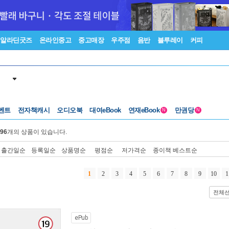
알라딘굿즈
온라인중고
중고매장
우주점
음반
블루레이
커피
벤트
전자책캐시
오디오북
대여eBook
연재eBook
만권당
N
N
96
개의 상품이 있습니다.
출간일순
등록일순
상품명순
평점순
저가격순
종이책 베스트순
1
2
3
4
5
6
7
8
9
10
1
전체
ePub