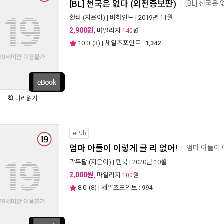
[BL] 천국은 없다 (외전증보판)
[BL] 천국
ㅣ
환타
(지은이) |
비하인드
| 2019년 11월
2,900원
, 마일리지
원
140
10.0
(
3
) | 세일즈포인트 :
1,342
미리읽기
ePub
엄마 아들이 이렇게 클 리 없어!
엄마 아들이 
ㅣ
곽두팔
(지은이) |
텐북
| 2020년 10월
2,000원
, 마일리지
원
100
8.0
(
8
) | 세일즈포인트 :
994