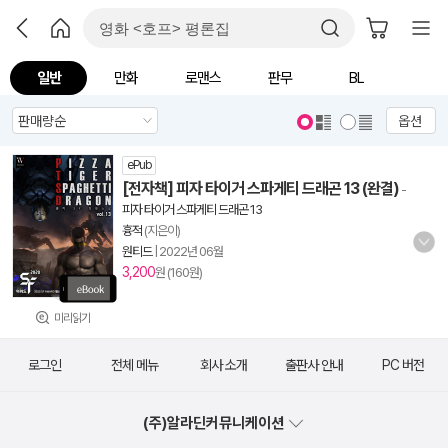
일반
만화
로맨스
판무
BL
옵션
ePub
[전자책] 피자 타이거 스파게티 드래곤 13 (완결)
-
피자 타이거 스파게티 드래곤 13
흉적
(지은이)
원티드
|
2022년 06월
3,200
원 (160원)
미리읽기
로그인
전체 메뉴
회사 소개
출판사 안내
PC 버전
(주)알라딘커뮤니케이션