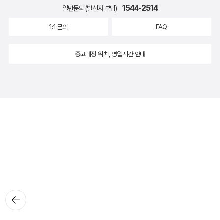
1544-2514
일반문의 (발신자 부담)
1:1 문의
FAQ
중고매장 위치, 영업시간 안내
뒤로가
기