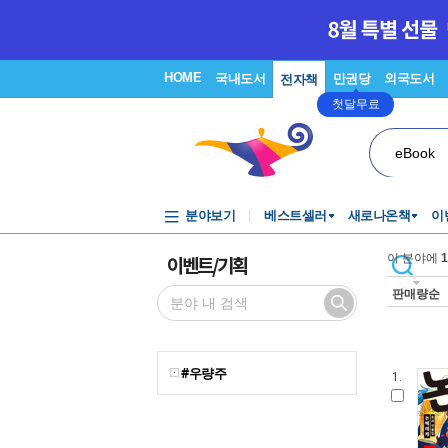
HOME
국내도서
만권당
외국도서
전자책
첫달무료
eBook
분야보기
베스트셀러
새로나온책
이
이벤트/기획
이 분야에
1
판매량순
#우량주
1.