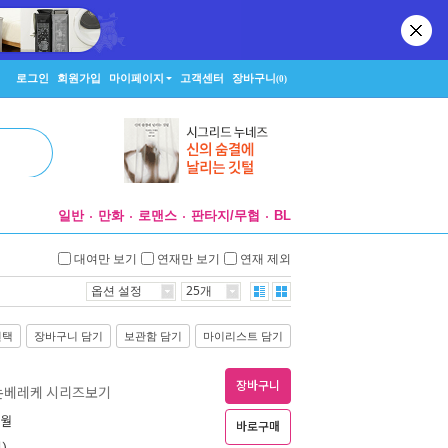
로그인
회원가입
마이페이지
고객센터
장바구니
(0)
일반
만화
로맨스
판타지/무협
BL
대여만 보기
연재만 보기
연재 제외
옵션 설정
25개
선택
장바구니 담기
보관함 담기
마이리스트 담기
장바구니
논베레케 시리즈보기
6월
바로구매
)