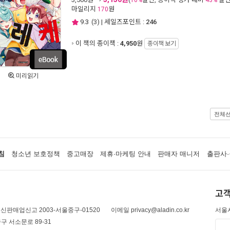
10%
43%
마일리지
원
170
9.3
(
3
) | 세일즈포인트 :
246
이 책의 종이책 :
4,950
원
종이책 보기
미리읽기
전체
침
청소년 보호정책
중고매장
제휴·마케팅 안내
판매자 매니저
출판사·
고객
신판매업신고 2003-서울중구-01520
이메일 privacy@aladin.co.kr
서울시
구 서소문로 89-31