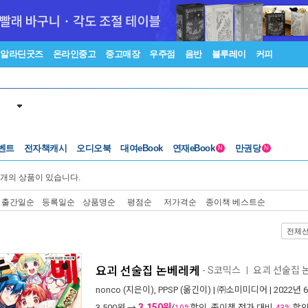
알라딘굿즈
온라인중고
중고매장
우주점
음반
블루레이
커피
벤트
전자책캐시
오디오북
대여eBook
연재eBook
만권당
N
N
개의 상품이 있습니다.
출간일순
등록일순
상품명순
평점순
저가격순
종이책 베스트순
전체
요괴 선술집 논베레케
- S코믹스
요괴 선술집 
ㅣ
nonco
(지은이),
PPSP
(옮긴이) |
㈜소미미디어
| 2022년 
3,150원
3,500
원 →
(
할인, 종이책 정가 대비
할인