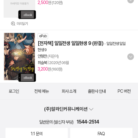
2,500
원 (120원)
미리읽기
ePub
[전자책] 일일전생 일일현생 9 (완결)
-
일일전생 일일
현생 9
안형찬
(지은이)
휘슬북
|
2020년 06월
3,200
원 (160원)
로그인
전체 메뉴
회사 소개
출판사 안내
PC 버전
(주)알라딘커뮤니케이션
1544-2514
일반문의 (발신자 부담)
1:1 문의
FAQ