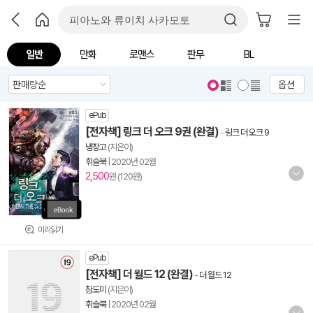
일반
만화
로맨스
판무
BL
옵션
ePub
[전자책] 링크 더 오크 9권 (완결)
-
링크 더 오크 9
냉장고
(지은이)
휘슬북
|
2020년 02월
2,500
원 (120원)
미리읽기
ePub
[전자책] 더 월드 12 (완결)
-
더 월드 12
참도미
(지은이)
휘슬북
|
2020년 02월