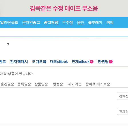
알라딘굿즈
온라인중고
중고매장
우주점
음반
블루레이
커피
벤트
전자책캐시
오디오북
대여eBook
연재eBook
만권당
N
N
개의 상품이 있습니다.
출간일순
등록일순
상품명순
평점순
저가격순
종이책 베스트순
전체
전체