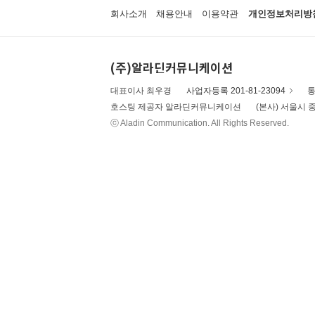
회사소개
채용안내
이용약관
개인정보처리방
(주)알라딘커뮤니케이션
대표이사 최우경
사업자등록 201-81-23094
통
호스팅 제공자 알라딘커뮤니케이션
(본사) 서울시 중
ⓒ Aladin Communication. All Rights Reserved.