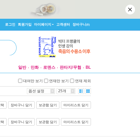
로그인
회원가입
마이페이지
고객센터
장바구니
(0)
일반
만화
로맨스
판타지/무협
BL
대여만 보기
연재만 보기
연재 제외
옵션 설정
25개
선택
장바구니 담기
보관함 담기
마이리스트 담기
선택
장바구니 담기
보관함 담기
마이리스트 담기