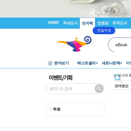
HOME
국내도서
만권당
외국도서
전자책
첫달무료
eBook
분야보기
베스트셀러
새로나온책
이
이벤트/기획
이 분야에
0
판매량순
무료