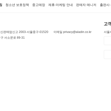
침
청소년 보호정책
중고매장
제휴·마케팅 안내
판매자 매니저
출판사·
고객
신판매업신고 2003-서울중구-01520
이메일 privacy@aladin.co.kr
서울시
구 서소문로 89-31