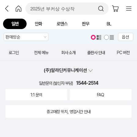
일반
만화
로맨스
판무
BL
옵션
로그인
전체 메뉴
회사 소개
출판사 안내
PC 버전
(주)알라딘커뮤니케이션
1544-2514
일반문의 (발신자 부담)
1:1 문의
FAQ
중고매장 위치, 영업시간 안내