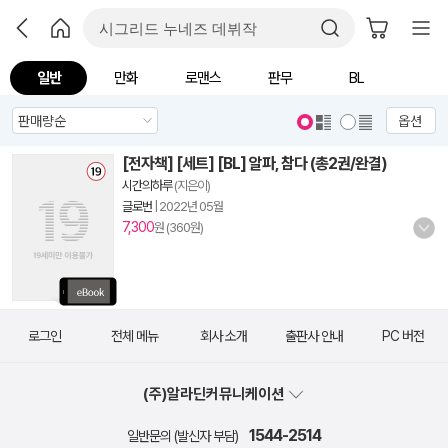
일반
만화
로맨스
판무
BL
옵션
[전자책] [세트] [BL] 알파, 참다 (총2권/완결)
시간의하루
(지은이)
글로번
|
2022년 05월
7,300
원 (360원)
로그인
전체 메뉴
회사 소개
출판사 안내
PC 버전
(주)알라딘커뮤니케이션
1544-2514
일반문의 (발신자 부담)