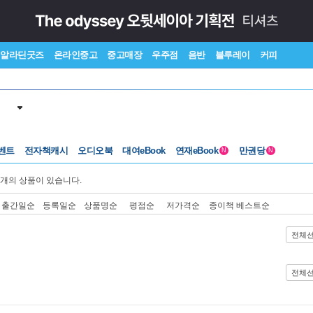
알라딘굿즈
온라인중고
중고매장
우주점
음반
블루레이
커피
벤트
전자책캐시
오디오북
대여eBook
연재eBook
만권당
N
N
개의 상품이 있습니다.
출간일순
등록일순
상품명순
평점순
저가격순
종이책 베스트순
전체
전체