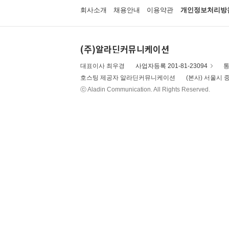
회사소개
채용안내
이용약관
개인정보처리방
(주)알라딘커뮤니케이션
대표이사 최우경
사업자등록 201-81-23094
통
호스팅 제공자 알라딘커뮤니케이션
(본사) 서울시 중
ⓒ Aladin Communication. All Rights Reserved.