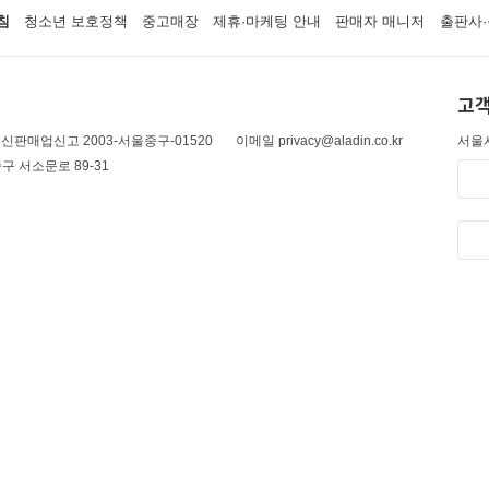
침
청소년 보호정책
중고매장
제휴·마케팅 안내
판매자 매니저
출판사·
고객
신판매업신고 2003-서울중구-01520
이메일 privacy@aladin.co.kr
서울시
구 서소문로 89-31