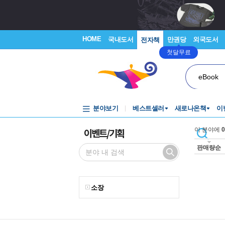
HOME
국내도서
만권당
외국도서
전자책
첫달무료
eBook
분야보기
베스트셀러
새로나온책
이
이벤트/기획
이 분야에
0
판매량순
소장