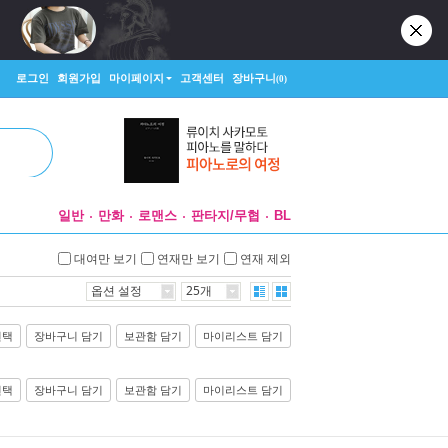
로그인
회원가입
마이페이지
고객센터
장바구니
(0)
일반
만화
로맨스
판타지/무협
BL
대여만 보기
연재만 보기
연재 제외
옵션 설정
25개
선택
장바구니 담기
보관함 담기
마이리스트 담기
선택
장바구니 담기
보관함 담기
마이리스트 담기