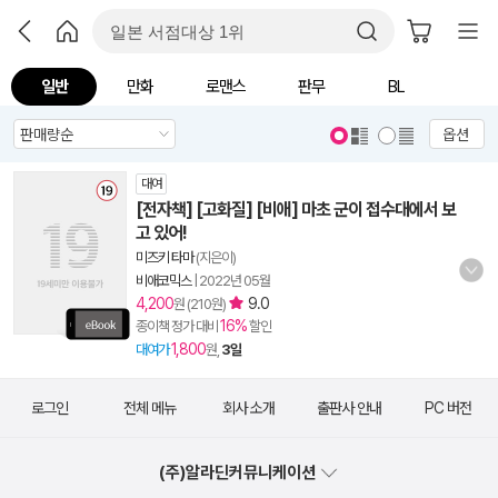
일반
만화
로맨스
판무
BL
옵션
대여
[전자책] [고화질] [비애] 마초 군이 접수대에서 보
고 있어!
미즈키 타마
(지은이)
비애코믹스
|
2022년 05월
4,200
9.0
원 (210원)
16%
종이책 정가 대비
할인
1,800
대여가
원,
3일
로그인
전체 메뉴
회사 소개
출판사 안내
PC 버전
(주)알라딘커뮤니케이션