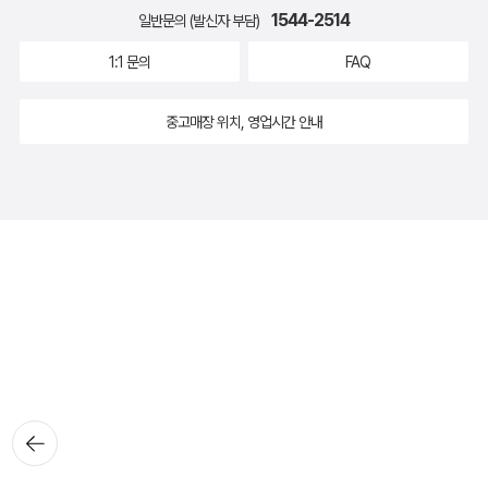
1544-2514
일반문의 (발신자 부담)
1:1 문의
FAQ
중고매장 위치, 영업시간 안내
뒤로가
기