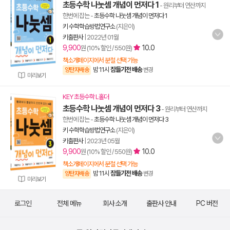
초등수학 나눗셈 개념이 먼저다 1
- 원리부터 연산까지
한번에 잡는
-
초등수학 나눗셈 개념이 먼저다 1
키 수학학습방법연구소
(지은이)
키출판사
|
2022년 01월
9,900
10.0
원 (10% 할인 / 550원)
책소개페이지에서 분철 선택 가능
밤 11시
잠들기전 배송
양탄자배송
변경
미리보기
KEY 초등수학 L홀더
초등수학 나눗셈 개념이 먼저다 3
- 원리부터 연산까지
한번에 잡는
-
초등수학 나눗셈 개념이 먼저다 3
키 수학학습방법연구소
(지은이)
키출판사
|
2023년 05월
9,900
10.0
원 (10% 할인 / 550원)
책소개페이지에서 분철 선택 가능
밤 11시
잠들기전 배송
양탄자배송
변경
미리보기
로그인
전체 메뉴
회사 소개
출판사 안내
PC 버전