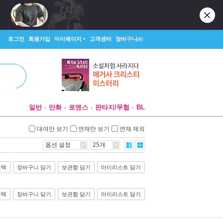
로그인
회원가입
마이페이지
고객센터
장바구니
(0)
일반
만화
로맨스
판타지/무협
BL
대여만 보기
연재만 보기
연재 제외
옵션 설정
25개
선택
장바구니 담기
보관함 담기
마이리스트 담기
선택
장바구니 담기
보관함 담기
마이리스트 담기