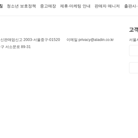
침
청소년 보호정책
중고매장
제휴·마케팅 안내
판매자 매니저
출판사·
고객
신판매업신고 2003-서울중구-01520
이메일 privacy@aladin.co.kr
서울시
구 서소문로 89-31