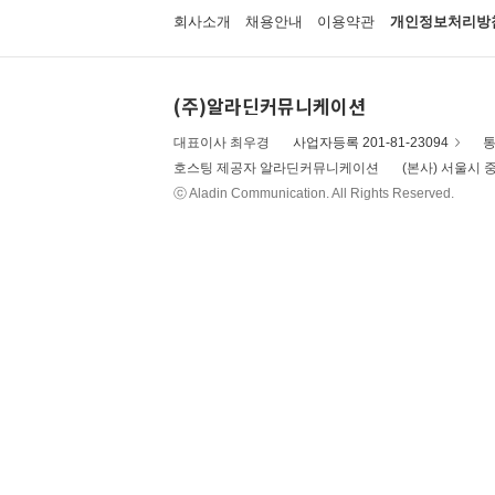
회사소개
채용안내
이용약관
개인정보처리방
(주)알라딘커뮤니케이션
대표이사 최우경
사업자등록 201-81-23094
통
호스팅 제공자 알라딘커뮤니케이션
(본사) 서울시 중
ⓒ Aladin Communication. All Rights Reserved.