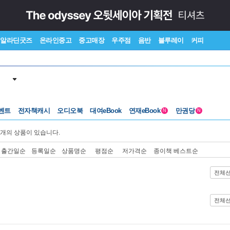
알라딘굿즈
온라인중고
중고매장
우주점
음반
블루레이
커피
벤트
전자책캐시
오디오북
대여eBook
연재eBook
만권당
N
N
개의 상품이 있습니다.
출간일순
등록일순
상품명순
평점순
저가격순
종이책 베스트순
전체
전체