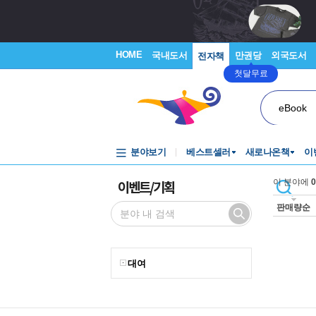
HOME
국내도서
만권당
외국도서
전자책
첫달무료
eBook
분야보기
베스트셀러
새로나온책
이
이벤트/기획
이 분야에
0
판매량순
대여