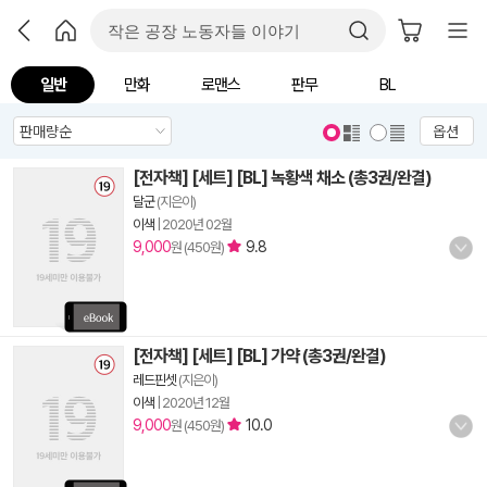
일반
만화
로맨스
판무
BL
옵션
[전자책] [세트] [BL] 녹황색 채소 (총3권/완결)
달군
(지은이)
이색
|
2020년 02월
9,000
9.8
원 (450원)
[전자책] [세트] [BL] 가약 (총3권/완결)
레드핀셋
(지은이)
이색
|
2020년 12월
9,000
10.0
원 (450원)