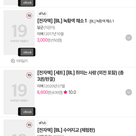
ePub
[전자책] [BL] 녹황색 채소 1
-
[BL] 녹황색 채소 1
달군
(지은이)
이색
|
2017년 10월
3,000
원 (150원)
미리읽기
[전자책] [세트] [BL] 취미는 사랑 (외전 포함) (총
3권/완결)
이색
|
2020년 07월
8,600
10.0
원 (430원)
ePub
[전자책] [BL] 수어지교 (체험판)