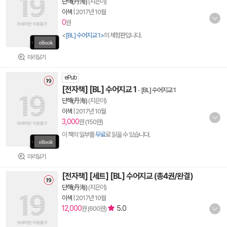
단해(丹海)
(지은이)
이색
|
2017년 10월
0
원
<
[BL] 수어지교 1>
의 체험판입니다.
미리읽기
ePub
[전자책] [BL] 수어지교 1
-
[BL] 수어지교 1
단해(丹海)
(지은이)
이색
|
2017년 10월
3,000
원 (150원)
이 책의 일부를
무료
로 읽을 수 있습니다.
미리읽기
[전자책] [세트] [BL] 수어지교 (총4권/완결)
단해(丹海)
(지은이)
이색
|
2017년 10월
12,000
5.0
원 (600원)