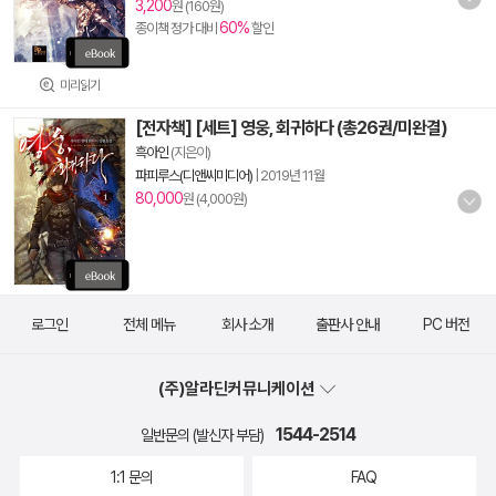
3,200
원 (160원)
60%
종이책 정가 대비
할인
미리읽기
[전자책] [세트] 영웅, 회귀하다 (총26권/미완결)
흑아인
(지은이)
파피루스(디앤씨미디어)
|
2019년 11월
80,000
원 (4,000원)
로그인
전체 메뉴
회사 소개
출판사 안내
PC 버전
(주)알라딘커뮤니케이션
1544-2514
일반문의 (발신자 부담)
1:1 문의
FAQ