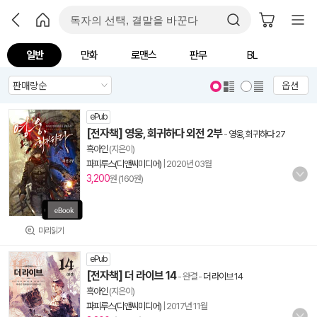
일반
만화
로맨스
판무
BL
옵션
ePub
[전자책] 영웅, 회귀하다 외전 2부
-
영웅, 회귀하다 27
흑아인
(지은이)
파피루스(디앤씨미디어)
|
2020년 03월
3,200
원 (160원)
미리읽기
ePub
[전자책] 더 라이브 14
- 완결
-
더 라이브 14
흑아인
(지은이)
파피루스(디앤씨미디어)
|
2017년 11월