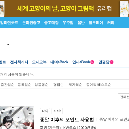
알라딘굿즈
온라인중고
중고매장
우주점
음반
블루레이
커피
벤트
전자책캐시
오디오북
대여eBook
연재eBook
만권당
N
N
개의 상품이 있습니다.
출간일순
등록일순
상품명순
평점순
저가격순
종이책 베스트순
전체
대여
ePub
종말 이후의 포인트 사용법
종말 이후의 포인
ㅣ
호영
(지은이) |
KW북스
| 2020년 5월