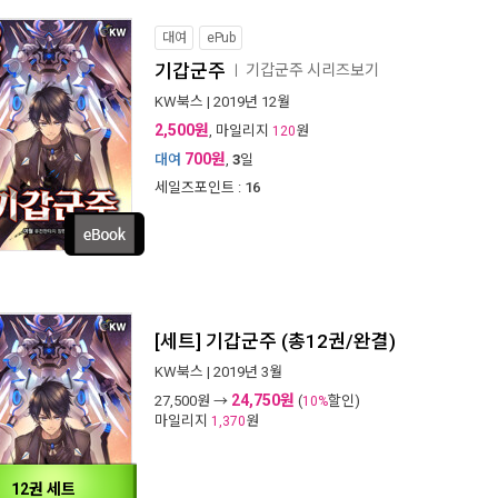
대여
ePub
기갑군주
기갑군주 시리즈보기
ㅣ
KW북스
| 2019년 12월
2,500원
, 마일리지
원
120
700원
대여
,
3
일
세일즈포인트 :
16
[세트] 기갑군주 (총12권/완결)
KW북스
| 2019년 3월
24,750원
27,500
원 →
(
할인)
10%
마일리지
원
1,370
12권 세트