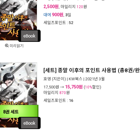
2,500원
, 마일리지
원
120
900원
대여
,
3
일
세일즈포인트 :
52
미리읽기
[세트] 종말 이후의 포인트 사용법 (총8권/완
호영
(지은이) |
KW북스
| 2021년 3월
15,750원
17,500
원 →
(
할인)
10%
마일리지
원
870
세일즈포인트 :
16
8권 세트