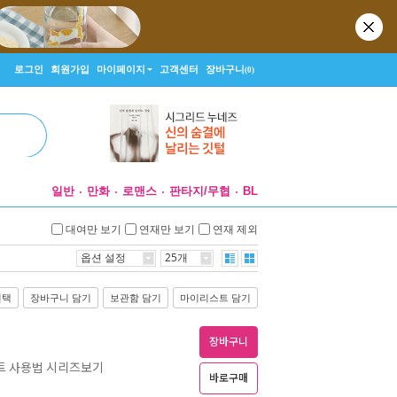
로그인
회원가입
마이페이지
고객센터
장바구니
(0)
일반
만화
로맨스
판타지/무협
BL
대여만 보기
연재만 보기
연재 제외
옵션 설정
25개
선택
장바구니 담기
보관함 담기
마이리스트 담기
장바구니
트 사용법 시리즈보기
바로구매