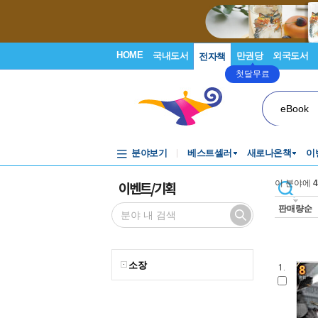
HOME
국내도서
만권당
외국도서
전자책
첫달무료
eBook
분야보기
베스트셀러
새로나온책
이
이벤트/기획
이 분야에
4
판매량순
소장
1.