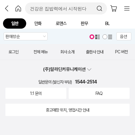
일반
만화
로맨스
판무
BL
옵션
로그인
전체 메뉴
회사 소개
출판사 안내
PC 버전
(주)알라딘커뮤니케이션
1544-2514
일반문의 (발신자 부담)
1:1 문의
FAQ
중고매장 위치, 영업시간 안내