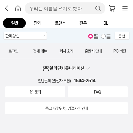
일반
만화
로맨스
판무
BL
옵션
로그인
전체 메뉴
회사 소개
출판사 안내
PC 버전
(주)알라딘커뮤니케이션
1544-2514
일반문의 (발신자 부담)
1:1 문의
FAQ
중고매장 위치, 영업시간 안내