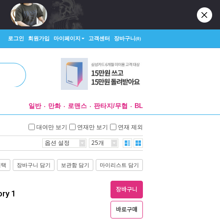
로그인
회원가입
마이페이지
고객센터
장바구니
(0)
일반
만화
로맨스
판타지/무협
BL
대여만 보기
연재만 보기
연재 제외
옵션 설정
25개
선택
장바구니 담기
보관함 담기
마이리스트 담기
장바구니
ry 1
바로구매