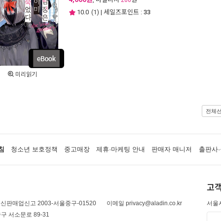
200
10.0
(
1
) | 세일즈포인트 :
33
미리읽기
전체
침
청소년 보호정책
중고매장
제휴·마케팅 안내
판매자 매니저
출판사·
고객
신판매업신고 2003-서울중구-01520
이메일 privacy@aladin.co.kr
서울시
구 서소문로 89-31