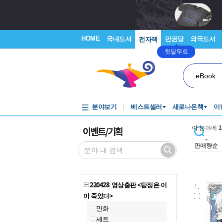
HOME
국내도서
만권당
외국도서
전자책
첫달무료
eBook
분야보기
베스트셀러
새로나온책
이
이벤트/기획
이 분야에
1
판매량순
220428_영상출판 <탐정은 이
1.
미 죽었다>
만화
세트