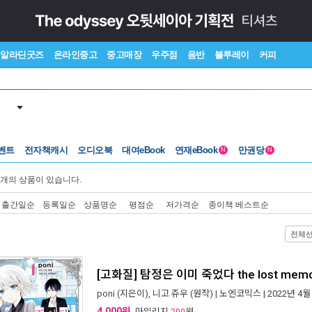
알라딘굿즈
온라인중고
중고매장
우주점
음반
블루레이
커피
벤트
전자책캐시
오디오북
대여eBook
연재eBook
만권당
N
N
개의 상품이 있습니다.
출간일순
등록일순
상품명순
평점순
저가격순
종이책 베스트순
전체
[고화질] 탐정은 이미 죽었다 the lost memo
poni
(지은이),
니고 쥬우
(원작) |
노엔코믹스
| 2022년 4월
4,000원
, 마일리지
원