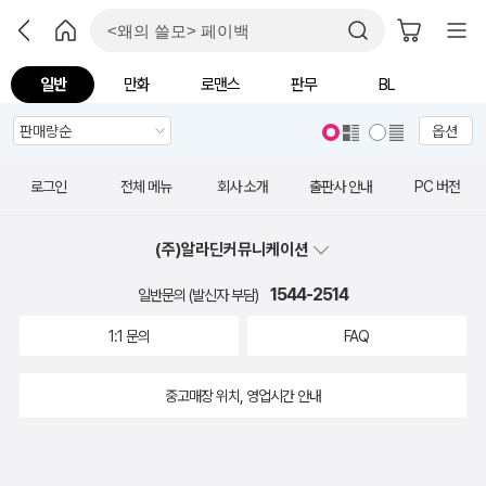
일반
만화
로맨스
판무
BL
옵션
로그인
전체 메뉴
회사 소개
출판사 안내
PC 버전
(주)알라딘커뮤니케이션
1544-2514
일반문의 (발신자 부담)
1:1 문의
FAQ
중고매장 위치, 영업시간 안내