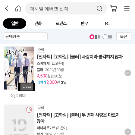
일반
만화
로맨스
판무
BL
옵션
대여
[전자책] [고화질] [블러] 사랑이라 생각하지 않아
스미야 제니코
(원작)
블러
|
2021년 03월
4,500
원 (220원)
2,000
대여가
원,
3일
미리읽기
대여
[전자책] [고화질] [블러] 두 번째 사랑은 마르지
않아
하레야 우마코
(지은이)
블러
|
2020년 12월