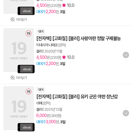
4,500
10.0
원 (220원)
2,200
대여가
원,
3일
미리읽기
대여
[전자책] [고화질] [블러] 사랑이란 정말 구제불능
미네시마 나와코
(원작)
블러
|
2020년 11월
4,500
10.0
원 (220원)
2,200
대여가
원,
3일
미리읽기
대여
[전자책] [고화질] [블러] 유키 군은 야한 장난감
아메
(원작)
블러
|
2021년 12월
6,000
원 (300원)
3,000
대여가
원,
3일