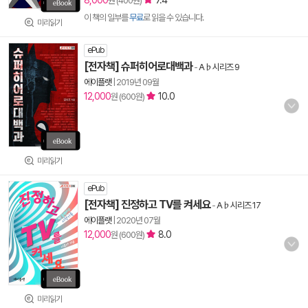
8,000
7.4
원 (400원)
이 책의 일부를
무료
로 읽을 수 있습니다.
미리읽기
ePub
[전자책] 슈퍼히어로대백과
-
A♭시리즈 9
에이플랫
|
2019년 09월
12,000
10.0
원 (600원)
미리읽기
ePub
[전자책] 진정하고 TV를 켜세요
-
A♭시리즈 17
에이플랫
|
2020년 07월
12,000
8.0
원 (600원)
미리읽기