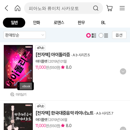
일반
만화
로맨스
판무
BL
옵션
ePub
[전자책] 아이돌리즘
-
A♭시리즈 5
에이플랫
|
2019년 01월
11,000
8.0
원 (550원)
미리읽기
ePub
[전자책] 한국대중음악 라이너노트
-
A♭시리즈 7
에이플랫
|
2019년 06월
11,000
8.0
원 (550원)