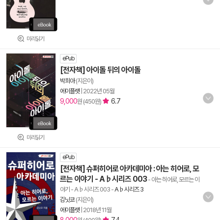
미리읽기
ePub
[전자책] 아이돌 뒤의 아이돌
박희아
(지은이)
에이플랫
|
2022년 05월
9,000
6.7
원 (450원)
미리읽기
ePub
[전자책] 슈퍼히어로 아카데미아 : 아는 히어로, 모
르는 이야기 - A♭시리즈 003
- 아는 히어로, 모르는 이
야기 - A♭시리즈 003
-
A♭시리즈 3
김닛코
(지은이)
에이플랫
|
2018년 11월