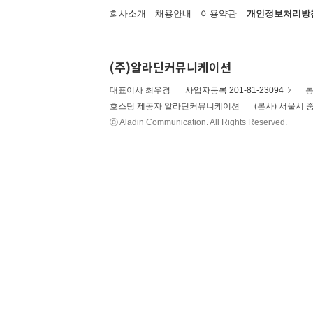
회사소개
채용안내
이용약관
개인정보처리방
(주)알라딘커뮤니케이션
대표이사 최우경
사업자등록 201-81-23094
통
호스팅 제공자 알라딘커뮤니케이션
(본사) 서울시 중
ⓒ Aladin Communication. All Rights Reserved.