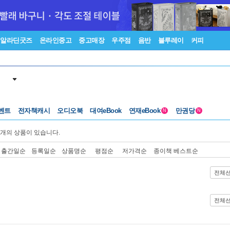
알라딘굿즈
온라인중고
중고매장
우주점
음반
블루레이
커피
벤트
전자책캐시
오디오북
대여eBook
연재eBook
만권당
N
N
개의 상품이 있습니다.
출간일순
등록일순
상품명순
평점순
저가격순
종이책 베스트순
전체
전체