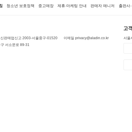
침
청소년 보호정책
중고매장
제휴·마케팅 안내
판매자 매니저
출판사·
고객
신판매업신고 2003-서울중구-01520
이메일 privacy@aladin.co.kr
서울시
구 서소문로 89-31