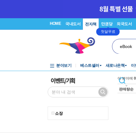
HOME
국내도서
만권당
외국도서
전자책
첫달무료
eBook
분야보기
베스트셀러
새로나온책
이
이벤트/기획
이 분야에
0
판매량순
소장