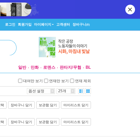
로그인
회원가입
마이페이지
고객센터
장바구니
(0)
일반
만화
로맨스
판타지/무협
BL
대여만 보기
연재만 보기
연재 제외
옵션 설정
25개
선택
장바구니 담기
보관함 담기
마이리스트 담기
선택
장바구니 담기
보관함 담기
마이리스트 담기