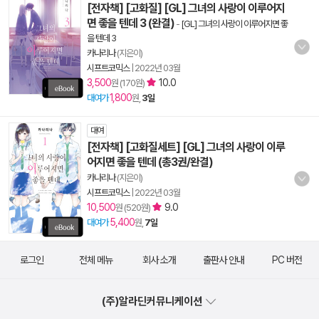
[전자책] [고화질] [GL] 그녀의 사랑이 이루어지
면 좋을 텐데 3 (완결)
-
[GL] 그녀의 사랑이 이루어지면 좋
을 텐데 3
카나리나
(지은이)
시프트코믹스
|
2022년 03월
3,500
10.0
원 (170원)
1,800
대여가
원,
3일
대여
[전자책] [고화질세트] [GL] 그녀의 사랑이 이루
어지면 좋을 텐데 (총3권/완결)
카나리나
(지은이)
시프트코믹스
|
2022년 03월
10,500
9.0
원 (520원)
5,400
대여가
원,
7일
로그인
전체 메뉴
회사 소개
출판사 안내
PC 버전
(주)알라딘커뮤니케이션