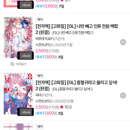
7,000
9.7
원 (350원)
3,600
대여가
원,
7일
대여
[전자책] [고화질] [GL] 나만 빼고 인류 전원 백합
2 (완결)
-
[GL] 나만 빼고 인류 전원 백합 2
하루세 히로키
(지은이)
시프트코믹스
|
2020년 11월
3,500
원 (170원)
1,800
대여가
원,
3일
미리읽기
대여
[전자책] [고화질] [GL] 흡혈귀라고 불리고 싶어!
2 (완결)
-
[GL] 흡혈귀라고 불리고 싶어! 2
퍄아
(지은이)
시프트코믹스
|
2022년 02월
3,500
10.0
원 (170원)
1,800
대여가
원,
3일
대여