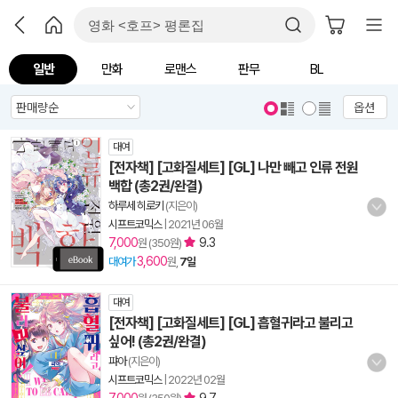
일반
만화
로맨스
판무
BL
옵션
대여
[전자책] [고화질세트] [GL] 나만 빼고 인류 전원
백합 (총2권/완결)
하루세 히로키
(지은이)
시프트코믹스
|
2021년 06월
7,000
9.3
원 (350원)
3,600
대여가
원,
7일
대여
[전자책] [고화질세트] [GL] 흡혈귀라고 불리고
싶어! (총2권/완결)
퍄아
(지은이)
시프트코믹스
|
2022년 02월