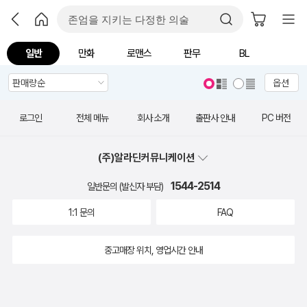
일반
만화
로맨스
판무
BL
옵션
로그인
전체 메뉴
회사 소개
출판사 안내
PC 버전
(주)알라딘커뮤니케이션
1544-2514
일반문의 (발신자 부담)
1:1 문의
FAQ
중고매장 위치, 영업시간 안내